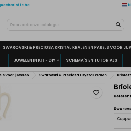
quecharlotte.be
N
ijn verlanglijsten
aak een verlanglijst
nloggen
Zoe
Maak een lijst
moet ingelogd zijn om producten in uw verlanglijst op te slaan.
rlanglijst naam
SWAROVSKI & PRECIOSA KRISTAL KRALEN EN PARELS VOOR JU
Annuleren
Inlogge
JUWELEN IN KIT - DIY
SCHEMA'S EN TUTORIALS
Annuleren
Maak een verlanglijs
els voor juwelen
Swarovski & Preciosa Crystal kralen
Briolet
Brio
favorite_border
Referent
Swarovs