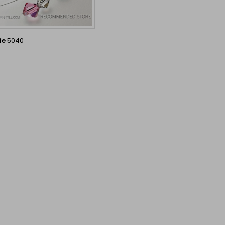
ie
5040