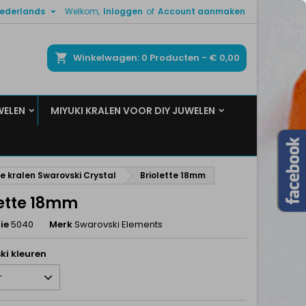

ederlands
Welkom,
Inloggen
of
Account aanmaken
×
×
×
ken
Winkelwagen
0
Producten -
€ 0,00
WELEN
MIYUKI KRALEN VOOR DIY JUWELEN
n
t
te kralen Swarovski Crystal
Briolette 18mm
lette 18mm
ie
5040
Merk
Swarovski Elements
ki kleuren