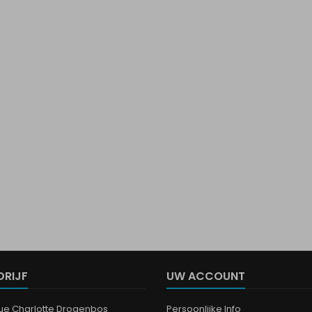
DRIJF
UW ACCOUNT
que Charlotte Drogenbos
Persoonlijke Info