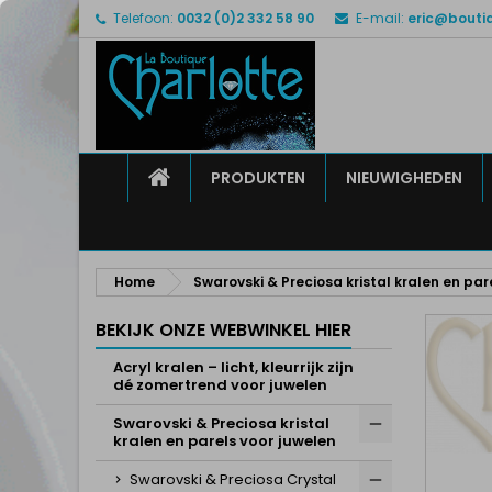
Telefoon:
0032 (0)2 332 58 90
E-mail:
eric@bouti
M
M
I
add_circle_outline
U 
Ve
HOME
PRODUKTEN
NIEUWIGHEDEN
Home
Swarovski & Preciosa kristal kralen en par
BEKIJK ONZE WEBWINKEL HIER
Acryl kralen – licht, kleurrijk zijn
dé zomertrend voor juwelen
Swarovski & Preciosa kristal
kralen en parels voor juwelen
Swarovski & Preciosa Crystal