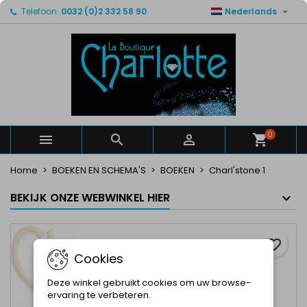

Telefoon:
0032 (0)2 332 58 90
Nederlands
×
×
×
Mijn verlanglijsten
Maak een verlanglijst
Inloggen
Maak een lijst
add_circle_outline
U moet ingelogd zijn om producten in uw verlanglijst
Verlanglijst naam
op te slaan.
Annuleren
Inloggen
Annuleren
Maak een verlanglijst
0



Home
BOEKEN EN SCHEMA'S
BOEKEN
Charl'stone 1
BEKIJK ONZE WEBWINKEL HIER
favorite_border
Cookies
Deze winkel gebruikt cookies om uw browse-
ervaring te verbeteren.