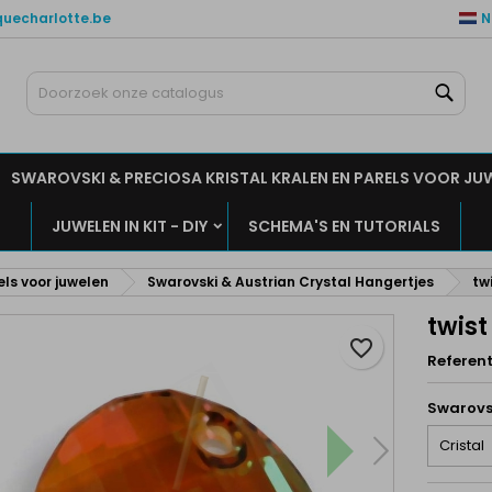
quecharlotte.be
N
ijn verlanglijsten
aak een verlanglijst
nloggen
Zoe
Maak een lijst
moet ingelogd zijn om producten in uw verlanglijst op te slaan.
rlanglijst naam
SWAROVSKI & PRECIOSA KRISTAL KRALEN EN PARELS VOOR JU
Annuleren
Inlogge
JUWELEN IN KIT - DIY
SCHEMA'S EN TUTORIALS
Annuleren
Maak een verlanglijs
els voor juwelen
Swarovski & Austrian Crystal Hangertjes
tw
twis
favorite_border
Referent
Swarovs