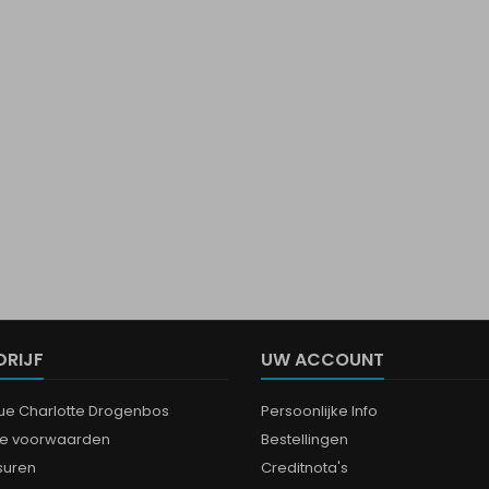
DRIJF
UW ACCOUNT
que Charlotte Drogenbos
Persoonlijke Info
e voorwaarden
Bestellingen
suren
Creditnota's