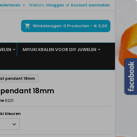

ederlands
Welkom,
Inloggen
of
Account aanmaken
×
×
×
ken
Winkelwagen
0
Producten -
€ 0,00
WELEN
MIYUKI KRALEN VOOR DIY JUWELEN
n
t
ist pendant 18mm
t pendant 18mm
ie
6221
ki kleuren