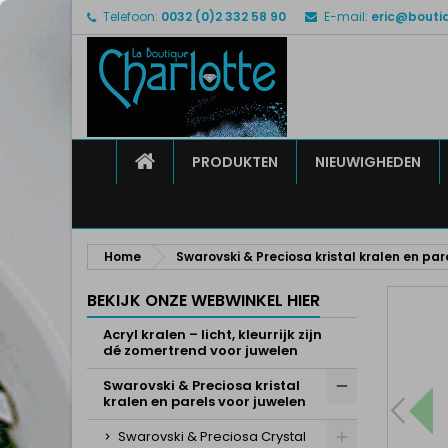
Telefoon:
0032 (0)2 332 58 90
E-mail:
eric@bouti
M
M
I
add_circle_outline
U 
Ve
HOME
PRODUKTEN
NIEUWIGHEDEN
Home
Swarovski & Preciosa kristal kralen en par
BEKIJK ONZE WEBWINKEL HIER
Acryl kralen – licht, kleurrijk zijn
dé zomertrend voor juwelen
Swarovski & Preciosa kristal
kralen en parels voor juwelen
Swarovski & Preciosa Crystal