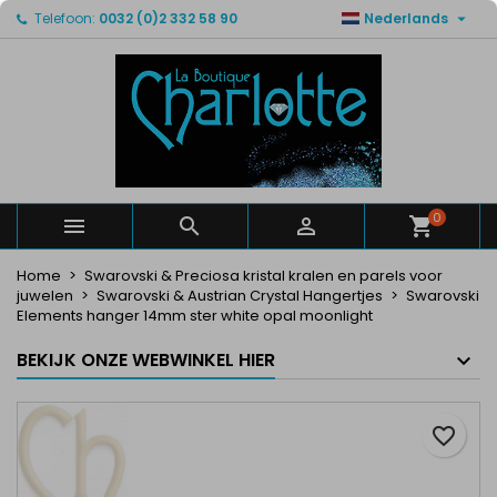

Telefoon:
0032 (0)2 332 58 90
Nederlands
×
×
×
Mijn verlanglijsten
Maak een verlanglijst
Inloggen
Maak een lijst
add_circle_outline
U moet ingelogd zijn om producten in uw verlanglijst
Verlanglijst naam
op te slaan.
Annuleren
Inloggen
Annuleren
Maak een verlanglijst
0



Home
Swarovski & Preciosa kristal kralen en parels voor
juwelen
Swarovski & Austrian Crystal Hangertjes
Swarovski
Elements hanger 14mm ster white opal moonlight
BEKIJK ONZE WEBWINKEL HIER
favorite_border