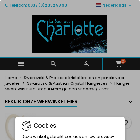

Telefoon:
0032 (0)2 332 58 90
Nederlands
×
×
×
Mijn verlanglijsten
Maak een verlanglijst
Inloggen
Maak een lijst
add_circle_outline
U moet ingelogd zijn om producten in uw verlanglijst
Verlanglijst naam
op te slaan.
Annuleren
Inloggen
Annuleren
Maak een verlanglijst
0



Home
Swarovski & Preciosa kristal kralen en parels voor
juwelen
Swarovski & Austrian Crystal Hangertjes
Hanger
Swarovski Pure Drop 44mm golden Shadow / zilver
BEKIJK ONZE WEBWINKEL HIER
favorite_border
Cookies
Deze winkel gebruikt cookies om uw browse-