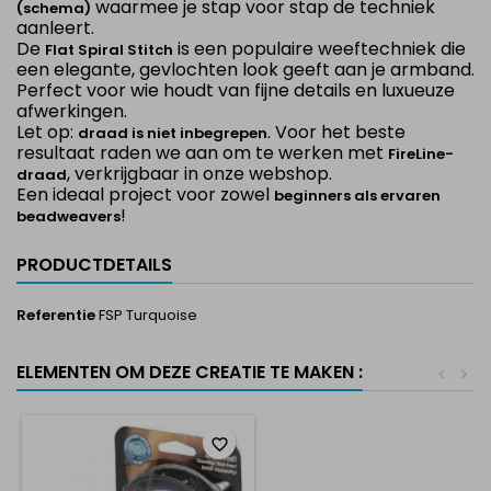
waarmee je stap voor stap de techniek
(schema)
aanleert.
De
is een populaire weeftechniek die
Flat Spiral Stitch
een elegante, gevlochten look geeft aan je armband.
Perfect voor wie houdt van fijne details en luxueuze
afwerkingen.
Let op:
. Voor het beste
draad is niet inbegrepen
resultaat raden we aan om te werken met
FireLine-
, verkrijgbaar in onze webshop.
draad
Een ideaal project voor zowel
beginners als ervaren
!
beadweavers
PRODUCTDETAILS
Referentie
FSP Turquoise
ELEMENTEN OM DEZE CREATIE TE MAKEN :
<
>
favorite_border