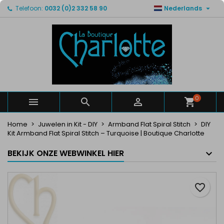

Telefoon:
0032 (0)2 332 58 90
Nederlands
×
×
×
Mijn verlanglijsten
Maak een verlanglijst
Inloggen
Maak een lijst
add_circle_outline
U moet ingelogd zijn om producten in uw verlanglijst
Verlanglijst naam
op te slaan.
Annuleren
Inloggen
Annuleren
Maak een verlanglijst
0



Home
Juwelen in Kit - DIY
Armband Flat Spiral Stitch
DIY
Kit Armband Flat Spiral Stitch – Turquoise | Boutique Charlotte
BEKIJK ONZE WEBWINKEL HIER
favorite_border