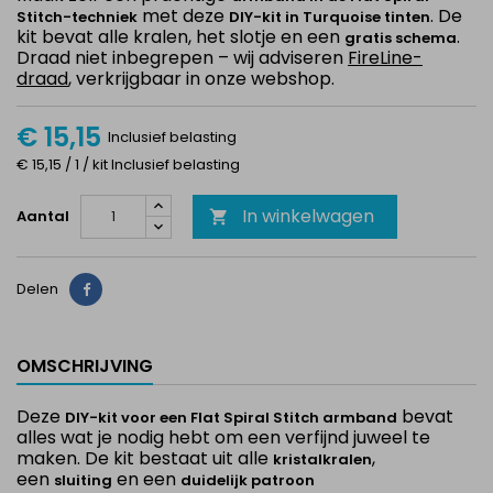
met deze
. De
Stitch-techniek
DIY-kit in Turquoise tinten
kit bevat alle kralen, het slotje en een
.
gratis schema
Draad niet inbegrepen – wij adviseren
FireLine-
draad
, verkrijgbaar in onze webshop.
€ 15,15
Inclusief belasting
€ 15,15 / 1 / kit Inclusief belasting
In winkelwagen
Aantal

Delen
Delen
OMSCHRIJVING
Deze
bevat
DIY-kit voor een Flat Spiral Stitch armband
alles wat je nodig hebt om een verfijnd juweel te
maken. De kit bestaat uit alle
,
kristalkralen
een
en een
sluiting
duidelijk patroon