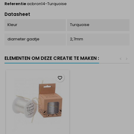
Referentie
acbron14-Turquoise
Datasheet
Kleur
Turquoise
diameter gaatje
2,7mm
ELEMENTEN OM DEZE CREATIE TE MAKEN :
<
>
favorite_border