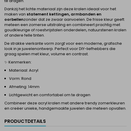
te dragen.
Dankzij het lichte materiaal zijn deze kralen ideaal voor het
maken van
statement kettingen, armbanden en
oorbellen
zonder dat ze zwaar aanvoelen. De frisse kleur geeft
meteen een zomerse uitstraling en combineert prachtig met
goudkleurige of roestvrijstalen onderdelen, natuurstenen kralen
of andere felle tinten.
De strakke vierkante vorm zorgt voor een moderne, grafische
look in je juwelenontwerp. Perfect voor DIY-liefhebbers die
graag spelen met kleur, volume en contrast.
✨ Kenmerken:
Materiaal: Acryl
Vorm: Rond
Afmeting: 14mm
Lichtgewicht en comfortabel om te dragen
Combineer deze acryl kralen met andere trendy zomerkleuren
en creëer unieke, handgemaakte juwelen die meteen opvallen.
PRODUCTDETAILS