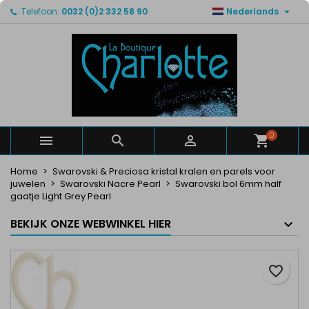

Telefoon:
0032 (0)2 332 58 90
Nederlands
×
×
×
Mijn verlanglijsten
Maak een verlanglijst
Inloggen
Maak een lijst
add_circle_outline
U moet ingelogd zijn om producten in uw verlanglijst
Verlanglijst naam
op te slaan.
Annuleren
Inloggen
Annuleren
Maak een verlanglijst
0



Home
Swarovski & Preciosa kristal kralen en parels voor
juwelen
Swarovski Nacre Pearl
Swarovski bol 6mm half
gaatje Light Grey Pearl
BEKIJK ONZE WEBWINKEL HIER
favorite_border