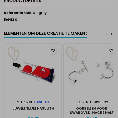
PRODUCTDETAILS
Referentie
5818-6-ltgrey
EAN13
0
ELEMENTEN OM DEZE CREATIE TE MAKEN :
<
>
favorite_border
favorite_border
REFERENTIE:
HASULITH
REFERENTIE:
JP16BO2
JUWELENLIJM HASULITH
OORBELLEN VOOR
SWAROVSKI NACRE HALF
GAATJE