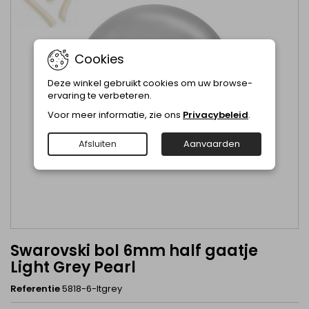
Cookies
Deze winkel gebruikt cookies om uw browse-
ervaring te verbeteren.
Voor meer informatie, zie ons
Privacybeleid
.
Afsluiten
Aanvaarden
Swarovski bol 6mm half gaatje
Light Grey Pearl
Referentie
5818-6-ltgrey