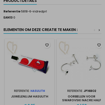
PRODUCTDETAILS
Referentie
5818-6-iridredprl
EAN13
0
ELEMENTEN OM DEZE CREATIE TE MAKEN :
<
>
favorite_border
favorite_border
REFERENTIE:
HASULITH
REFERENTIE:
JP16BO2
JUWELENLIJM HASULITH
OORBELLEN VOOR
SWAROVSKI NACRE HALF
GAATJE