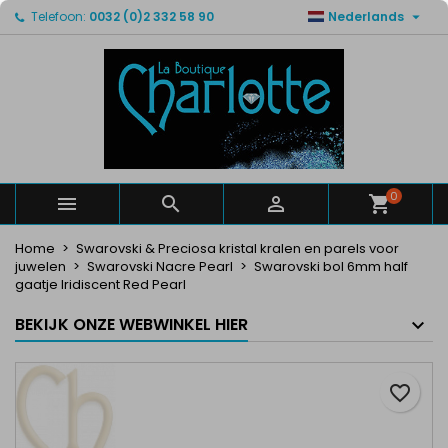

Telefoon:
0032 (0)2 332 58 90
Nederlands
×
×
×
Mijn verlanglijsten
Maak een verlanglijst
Inloggen
Maak een lijst
add_circle_outline
U moet ingelogd zijn om producten in uw verlanglijst
Verlanglijst naam
op te slaan.
Annuleren
Inloggen
Annuleren
Maak een verlanglijst
0



Home
Swarovski & Preciosa kristal kralen en parels voor
juwelen
Swarovski Nacre Pearl
Swarovski bol 6mm half
gaatje Iridiscent Red Pearl
BEKIJK ONZE WEBWINKEL HIER
favorite_border