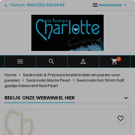

Telefoon:
0032 (0)2 332 58 90
Nederlands
×
×
×
Mijn verlanglijsten
Maak een verlanglijst
Inloggen
Maak een lijst
add_circle_outline
U moet ingelogd zijn om producten in uw verlanglijst
Verlanglijst naam
op te slaan.
Annuleren
Inloggen
Annuleren
Maak een verlanglijst
0



Home
Swarovski & Preciosa kristal kralen en parels voor
juwelen
Swarovski Nacre Pearl
Swarovski bol 10mm half
gaatje Iridescent Red Pearl
BEKIJK ONZE WEBWINKEL HIER
favorite_border