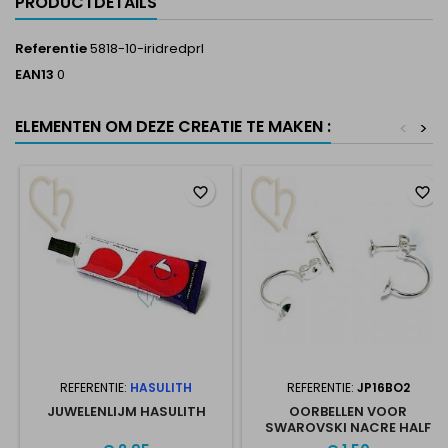
PRODUCTDETAILS
Referentie
5818-10-iridredprl
EAN13
0
ELEMENTEN OM DEZE CREATIE TE MAKEN :
<
>
favorite_border
favorite_border
REFERENTIE:
HASULITH
REFERENTIE:
JP16BO2
JUWELENLIJM HASULITH
OORBELLEN VOOR
SWAROVSKI NACRE HALF
GAATJE