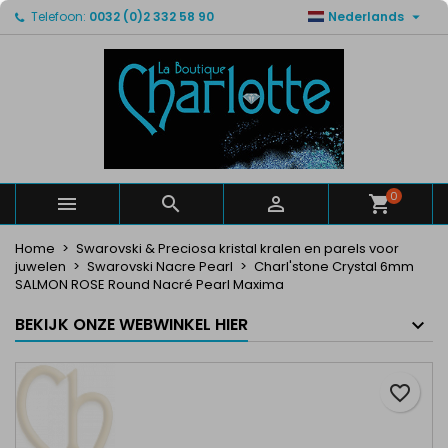

Telefoon:
0032 (0)2 332 58 90
Nederlands
×
×
×
Mijn verlanglijsten
Maak een verlanglijst
Inloggen
Maak een lijst
add_circle_outline
U moet ingelogd zijn om producten in uw verlanglijst
Verlanglijst naam
op te slaan.
Annuleren
Inloggen
Annuleren
Maak een verlanglijst
0



Home
Swarovski & Preciosa kristal kralen en parels voor
juwelen
Swarovski Nacre Pearl
Charl'stone Crystal 6mm
SALMON ROSE Round Nacré Pearl Maxima
BEKIJK ONZE WEBWINKEL HIER
favorite_border