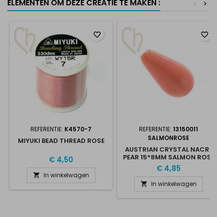
ELEMENTEN OM DEZE CREATIE TE MAKEN :
<
>
favorite_border
favorite_border
REFERENTIE:
K4570-7
REFERENTIE:
13150011
SALMONROSE
MIYUKI BEAD THREAD ROSE
AUSTRIAN CRYSTAL NACRÉ
PEAR 15*8MM SALMON ROSE
€ 4,50
€ 4,85
In winkelwagen

In winkelwagen
