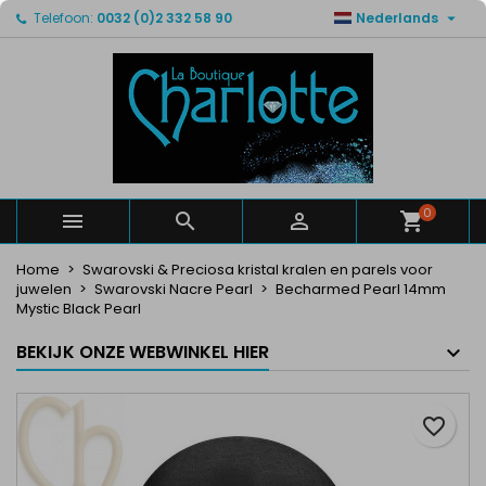

Telefoon:
0032 (0)2 332 58 90
Nederlands
×
×
×
Mijn verlanglijsten
Maak een verlanglijst
Inloggen
Maak een lijst
add_circle_outline
U moet ingelogd zijn om producten in uw verlanglijst
Verlanglijst naam
op te slaan.
Annuleren
Inloggen
Annuleren
Maak een verlanglijst
0



Home
Swarovski & Preciosa kristal kralen en parels voor
juwelen
Swarovski Nacre Pearl
Becharmed Pearl 14mm
Mystic Black Pearl
BEKIJK ONZE WEBWINKEL HIER
favorite_border