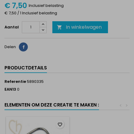
€ 7,50
Inclusief belasting
€ 7,50 / 1 Inclusief belasting
In winkelwagen
Aantal

Delen
Delen
PRODUCTDETAILS
Referentie
5890335
EAN13
0
ELEMENTEN OM DEZE CREATIE TE MAKEN :
<
>
favorite_border