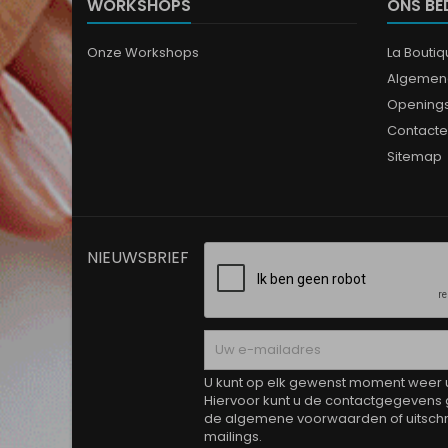
WORKSHOPS
ONS BE
Onze Workshops
La Bouti
Algemen
Opening
Contacte
Sitemap
NIEUWSBRIEF
U kunt op elk gewenst moment weer ui
Hiervoor kunt u de contactgegevens 
de algemene voorwaarden of uitschri
mailings.