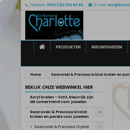
Telefoon:
0032 (0)2 332 58 90
E-mail:
eric@bouti
M
M
I
add_circle_outline
U 
Ve
HOME
PRODUKTEN
NIEUWIGHEDEN
Home
Swarovski & Preciosa kristal kralen en par
BEKIJK ONZE WEBWINKEL HIER
Acryl kralen – licht, kleurrijk zijn
dé zomertrend voor juwelen
Swarovski & Preciosa kristal
kralen en parels voor juwelen
Swarovski & Preciosa Crystal