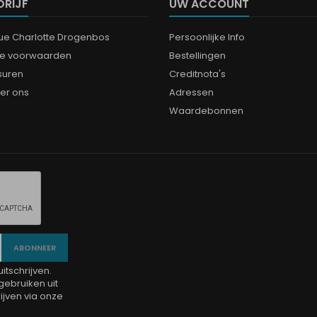
DRIJF
UW ACCOUNT
que Charlotte Drogenbos
Persoonlijke Info
e voorwaarden
Bestellingen
suren
Creditnota's
er ons
Adressen
Waardebonnen
tschrijven.
gebruiken uit
jven via onze