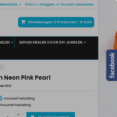

ederlands
Welkom,
Inloggen
of
Account aanmaken
×
×
×
ken
Winkelwagen
0
Producten -
€ 0,00
WELEN
MIYUKI KRALEN VOOR DIY JUWELEN
n
t
l
 Neon Pink Pearl
ie
5810
5
Inclusief belasting
 Inclusief belasting