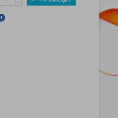
In winkelwagen

Delen