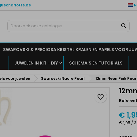
quecharlotte.be
N
ijn verlanglijsten
aak een verlanglijst
nloggen
Zoe
Maak een lijst
moet ingelogd zijn om producten in uw verlanglijst op te slaan.
rlanglijst naam
SWAROVSKI & PRECIOSA KRISTAL KRALEN EN PARELS VOOR JU
Annuleren
Inlogge
JUWELEN IN KIT - DIY
SCHEMA'S EN TUTORIALS
Annuleren
Maak een verlanglijs
els voor juwelen
Swarovski Nacre Pearl
12mm Neon Pink Pear
12mm
favorite_border
Referent
€ 1,9
€ 1,95 / 3