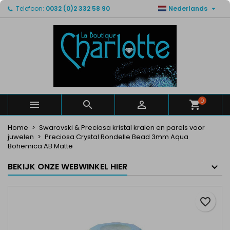

Telefoon:
0032 (0)2 332 58 90
Nederlands
×
×
×
Mijn verlanglijsten
Maak een verlanglijst
Inloggen
Maak een lijst
add_circle_outline
U moet ingelogd zijn om producten in uw verlanglijst
Verlanglijst naam
op te slaan.
Annuleren
Inloggen
Annuleren
Maak een verlanglijst
0



Home
Swarovski & Preciosa kristal kralen en parels voor
juwelen
Preciosa Crystal Rondelle Bead 3mm Aqua
Bohemica AB Matte
BEKIJK ONZE WEBWINKEL HIER
favorite_border