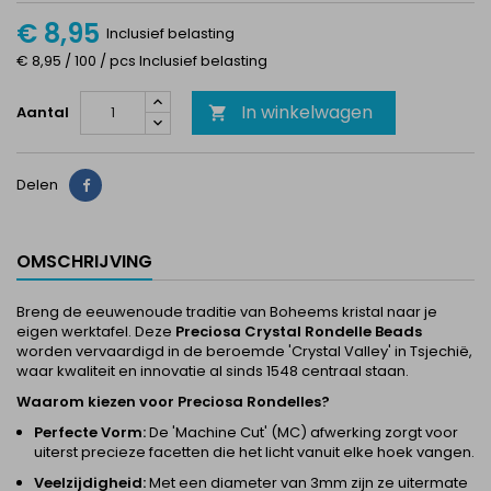
€ 8,95
Inclusief belasting
€ 8,95 / 100 / pcs Inclusief belasting
In winkelwagen
Aantal

Delen
Delen
OMSCHRIJVING
Breng de eeuwenoude traditie van Boheems kristal naar je
eigen werktafel. Deze
Preciosa Crystal Rondelle Beads
worden vervaardigd in de beroemde 'Crystal Valley' in Tsjechië,
waar kwaliteit en innovatie al sinds 1548 centraal staan.
Waarom kiezen voor Preciosa Rondelles?
Perfecte Vorm:
De 'Machine Cut' (MC) afwerking zorgt voor
uiterst precieze facetten die het licht vanuit elke hoek vangen.
Veelzijdigheid:
Met een diameter van 3mm zijn ze uitermate