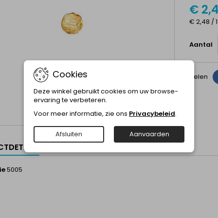
€ 2,
€ 2,48 / 
Aantal
Cookies
Delen
Deze winkel gebruikt cookies om uw browse-
ervaring te verbeteren.
Voor meer informatie, zie ons
Privacybeleid
.
Afsluiten
Aanvaarden
TDETAILS
ie
5005