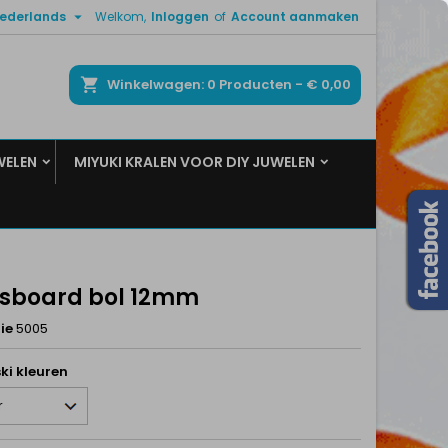

ederlands
Welkom,
Inloggen
of
Account aanmaken
×
×
×
ken
Winkelwagen
0
Producten -
€ 0,00
WELEN
MIYUKI KRALEN VOOR DIY JUWELEN
n
t
sboard bol 12mm
ie
5005
ki kleuren