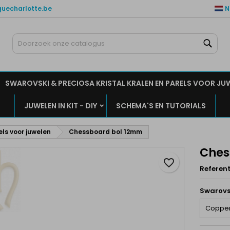
quecharlotte.be
N
ijn verlanglijsten
aak een verlanglijst
nloggen
Zoe
Maak een lijst
moet ingelogd zijn om producten in uw verlanglijst op te slaan.
rlanglijst naam
SWAROVSKI & PRECIOSA KRISTAL KRALEN EN PARELS VOOR JU
Annuleren
Inlogge
JUWELEN IN KIT - DIY
SCHEMA'S EN TUTORIALS
Annuleren
Maak een verlanglijs
els voor juwelen
Chessboard bol 12mm
Ches
favorite_border
Referent
Swarovs