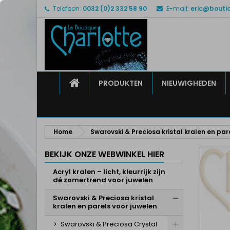
Telefoon:
0032 (0)2 332 58 90
E-mail:
eric@bouti
M
M
I
add_circle_outline
U 
Ve
HOME
PRODUKTEN
NIEUWIGHEDEN
Home
Swarovski & Preciosa kristal kralen en par
BEKIJK ONZE WEBWINKEL HIER
Acryl kralen – licht, kleurrijk zijn
dé zomertrend voor juwelen
Swarovski & Preciosa kristal
kralen en parels voor juwelen
Swarovski & Preciosa Crystal