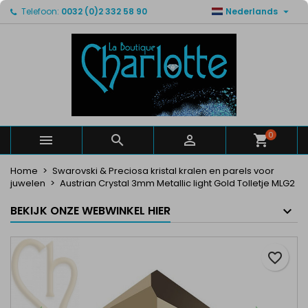

Telefoon:
0032 (0)2 332 58 90
Nederlands
×
×
×
Mijn verlanglijsten
Maak een verlanglijst
Inloggen
Maak een lijst
add_circle_outline
U moet ingelogd zijn om producten in uw verlanglijst
Verlanglijst naam
op te slaan.
Annuleren
Inloggen
Annuleren
Maak een verlanglijst
0



Home
Swarovski & Preciosa kristal kralen en parels voor
juwelen
Austrian Crystal 3mm Metallic light Gold Tolletje MLG2
BEKIJK ONZE WEBWINKEL HIER
favorite_border