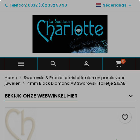

Telefoon:
0032 (0)2 332 58 90
Nederlands
×
×
×
Mijn verlanglijsten
Maak een verlanglijst
Inloggen
Maak een lijst
add_circle_outline
U moet ingelogd zijn om producten in uw verlanglijst
Verlanglijst naam
op te slaan.
Annuleren
Inloggen
Annuleren
Maak een verlanglijst
0



Home
Swarovski & Preciosa kristal kralen en parels voor
juwelen
4mm Black Diamond AB Swarovski Tolletje 215AB
BEKIJK ONZE WEBWINKEL HIER
favorite_border