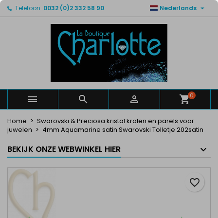

Telefoon:
0032 (0)2 332 58 90
Nederlands
×
×
×
Mijn verlanglijsten
Maak een verlanglijst
Inloggen
Maak een lijst
add_circle_outline
U moet ingelogd zijn om producten in uw verlanglijst
Verlanglijst naam
op te slaan.
Annuleren
Inloggen
Annuleren
Maak een verlanglijst
0



Home
Swarovski & Preciosa kristal kralen en parels voor
juwelen
4mm Aquamarine satin Swarovski Tolletje 202satin
BEKIJK ONZE WEBWINKEL HIER
favorite_border