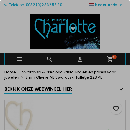

Telefoon:
0032 (0)2 332 58 90
Nederlands
×
×
×
Mijn verlanglijsten
Maak een verlanglijst
Inloggen
Maak een lijst
add_circle_outline
U moet ingelogd zijn om producten in uw verlanglijst
Verlanglijst naam
op te slaan.
Annuleren
Inloggen
Annuleren
Maak een verlanglijst
0



Home
Swarovski & Preciosa kristal kralen en parels voor
juwelen
3mm Olivine AB Swarovski Tolletje 228 AB
BEKIJK ONZE WEBWINKEL HIER
favorite_border