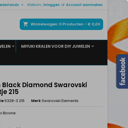

ederlands
Welkom,
Inloggen
of
Account aanmaken
×
×
×
ken
Winkelwagen
0
Producten -
€ 0,00
WELEN
MIYUKI KRALEN VOOR DIY JUWELEN
n
t
Black Diamond Swarovski
tje 215
ie
5328-3 215
Merk
Swarovski Elements
i Bicone
.