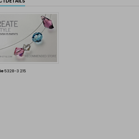
TDETAILS
ie
5328-3 215