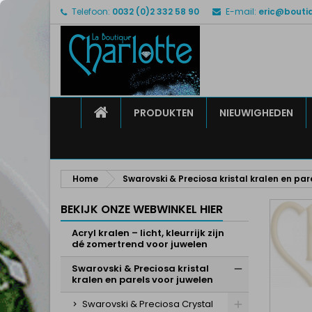
Telefoon:
0032 (0)2 332 58 90
E-mail:
eric@bouti
M
M
I
add_circle_outline
U 
Ve
HOME
PRODUKTEN
NIEUWIGHEDEN
Home
Swarovski & Preciosa kristal kralen en par
BEKIJK ONZE WEBWINKEL HIER
Acryl kralen – licht, kleurrijk zijn
dé zomertrend voor juwelen
Swarovski & Preciosa kristal
kralen en parels voor juwelen
Swarovski & Preciosa Crystal