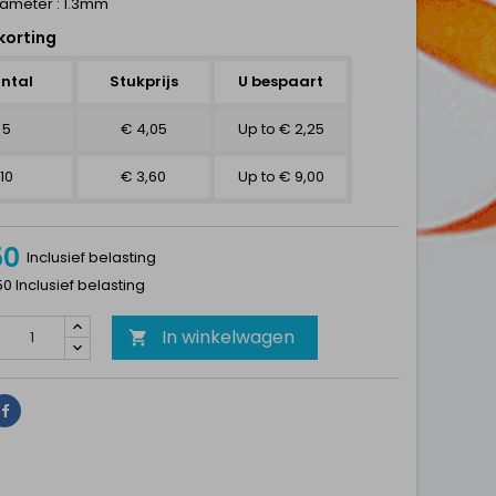
iameter : 1.3mm
korting
ntal
Stukprijs
U bespaart
5
€ 4,05
Up to € 2,25
10
€ 3,60
Up to € 9,00
50
Inclusief belasting
50 Inclusief belasting
In winkelwagen

Delen