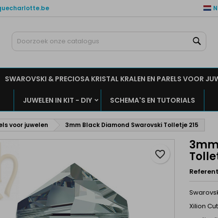
quecharlotte.be
N
ijn verlanglijsten
aak een verlanglijst
nloggen
Zoe
Maak een lijst
moet ingelogd zijn om producten in uw verlanglijst op te slaan.
rlanglijst naam
SWAROVSKI & PRECIOSA KRISTAL KRALEN EN PARELS VOOR JU
Annuleren
Inlogge
JUWELEN IN KIT - DIY
SCHEMA'S EN TUTORIALS
Annuleren
Maak een verlanglijs
els voor juwelen
3mm Black Diamond Swarovski Tolletje 215
3mm 
favorite_border
Tolle
Referent
Swarovsk
Xilion Cut