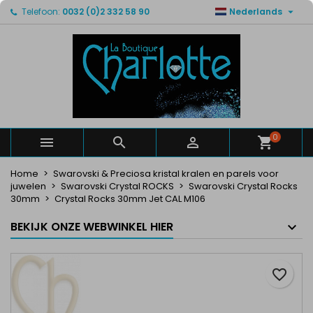

Telefoon:
0032 (0)2 332 58 90
Nederlands
×
×
×
Mijn verlanglijsten
Maak een verlanglijst
Inloggen
Maak een lijst
add_circle_outline
U moet ingelogd zijn om producten in uw verlanglijst
Verlanglijst naam
op te slaan.
Annuleren
Inloggen
Annuleren
Maak een verlanglijst
0



Home
Swarovski & Preciosa kristal kralen en parels voor
juwelen
Swarovski Crystal ROCKS
Swarovski Crystal Rocks
30mm
Crystal Rocks 30mm Jet CAL M106
BEKIJK ONZE WEBWINKEL HIER
favorite_border