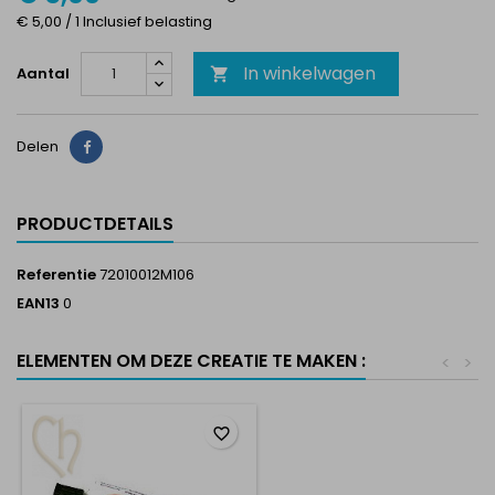
€ 5,00 / 1 Inclusief belasting
In winkelwagen
Aantal

Delen
Delen
PRODUCTDETAILS
Referentie
72010012M106
EAN13
0
ELEMENTEN OM DEZE CREATIE TE MAKEN :
<
>
favorite_border