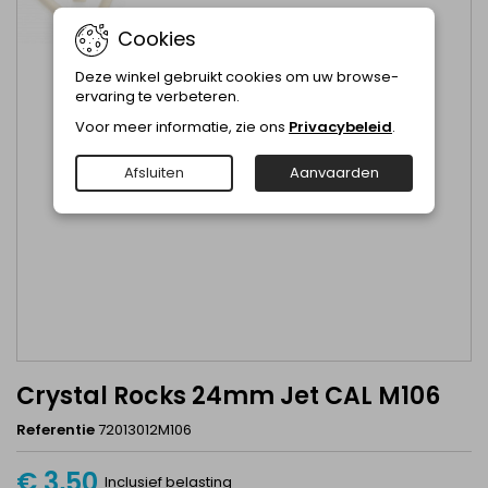
Cookies
Deze winkel gebruikt cookies om uw browse-
ervaring te verbeteren.
Voor meer informatie, zie ons
Privacybeleid
.
Afsluiten
Aanvaarden
Crystal Rocks 24mm Jet CAL M106
Referentie
72013012M106
€ 3,50
Inclusief belasting