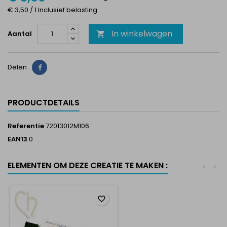
€ 3,50 / 1 Inclusief belasting
In winkelwagen
Aantal

Delen
Delen
PRODUCTDETAILS
Referentie
72013012M106
EAN13
0
ELEMENTEN OM DEZE CREATIE TE MAKEN :
<
>
favorite_border