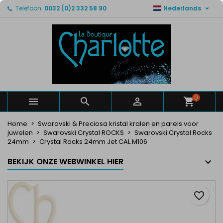

Telefoon:
0032 (0)2 332 58 90
Nederlands
×
×
×
Mijn verlanglijsten
Maak een verlanglijst
Inloggen
Maak een lijst
add_circle_outline
U moet ingelogd zijn om producten in uw verlanglijst
Verlanglijst naam
op te slaan.
Annuleren
Inloggen
Annuleren
Maak een verlanglijst
0



Home
Swarovski & Preciosa kristal kralen en parels voor
juwelen
Swarovski Crystal ROCKS
Swarovski Crystal Rocks
24mm
Crystal Rocks 24mm Jet CAL M106
BEKIJK ONZE WEBWINKEL HIER
favorite_border