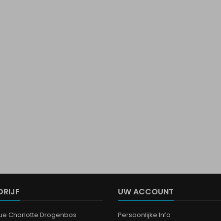
DRIJF
UW ACCOUNT
que Charlotte Drogenbos
Persoonlijke Info