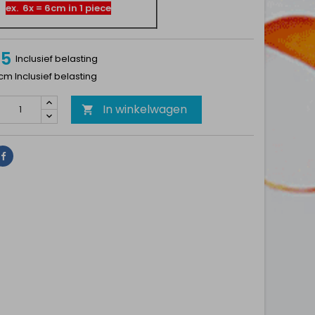
ex. 6x = 6cm in 1 piece
75
Inclusief belasting
1cm Inclusief belasting
In winkelwagen

Delen