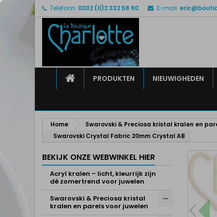
Telefoon:
0032 (0)2 332 58 90
E-mail:
eric@bouti
M
M
I
add_circle_outline
U 
Ve
HOME
PRODUKTEN
NIEUWIGHEDEN
Home
Swarovski & Preciosa kristal kralen en par
Swarovski Crystal Fabric 20mm Crystal AB
BEKIJK ONZE WEBWINKEL HIER
Acryl kralen – licht, kleurrijk zijn
dé zomertrend voor juwelen
Swarovski & Preciosa kristal
kralen en parels voor juwelen