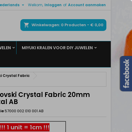

ederlands
Welkom,
Inloggen
of
Account aanmaken
×
×
×
ken
Winkelwagen
0
Producten -
€ 0,00
WELEN
MIYUKI KRALEN VOOR DIY JUWELEN
n
t
i Crystal Fabric
ovski Crystal Fabric 20mm
tal AB
ie
57000 002 010 001 AB
!!! 1 unit = 1cm !!!