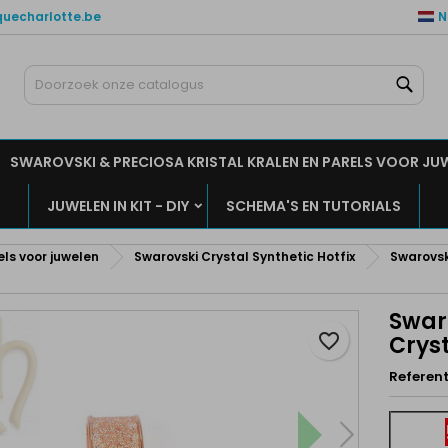
quecharlotte.be
N
ijn verlanglijsten
aak een verlanglijst
nloggen
Zoe
Maak een lijst
moet ingelogd zijn om producten in uw verlanglijst op te slaan.
rlanglijst naam
SWAROVSKI & PRECIOSA KRISTAL KRALEN EN PARELS VOOR JU
Annuleren
Inlogge
JUWELEN IN KIT - DIY
SCHEMA'S EN TUTORIALS
Annuleren
Maak een verlanglijs
els voor juwelen
Swarovski Crystal Synthetic Hotfix
Swarovsk
Swar
favorite_border
Crys
Referent