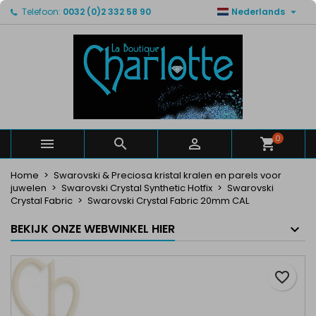

Telefoon:
0032 (0)2 332 58 90
Nederlands
×
×
×
Mijn verlanglijsten
Maak een verlanglijst
Inloggen
Maak een lijst
add_circle_outline
U moet ingelogd zijn om producten in uw verlanglijst
Verlanglijst naam
op te slaan.
Annuleren
Inloggen
Annuleren
Maak een verlanglijst
0



Home
Swarovski & Preciosa kristal kralen en parels voor
juwelen
Swarovski Crystal Synthetic Hotfix
Swarovski
Crystal Fabric
Swarovski Crystal Fabric 20mm CAL
BEKIJK ONZE WEBWINKEL HIER
favorite_border