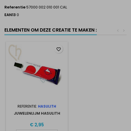
Referentie
57000 002 010 001 CAL
EAN13
0
ELEMENTEN OM DEZE CREATIE TE MAKEN :
<
>
favorite_border
REFERENTIE:
HASULITH
JUWELENLIJM HASULITH
€ 2,95