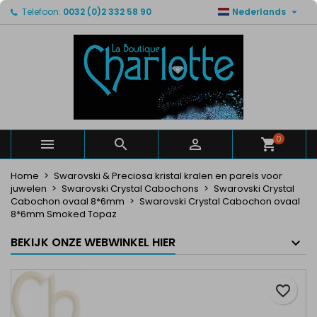

Telefoon:
0032 (0)2 332 58 90
Nederlands
×
×
×
Mijn verlanglijsten
Maak een verlanglijst
Inloggen
Maak een lijst
add_circle_outline
U moet ingelogd zijn om producten in uw verlanglijst
Verlanglijst naam
op te slaan.
Annuleren
Inloggen
Annuleren
Maak een verlanglijst
0



Home
Swarovski & Preciosa kristal kralen en parels voor
juwelen
Swarovski Crystal Cabochons
Swarovski Crystal
Cabochon ovaal 8*6mm
Swarovski Crystal Cabochon ovaal
8*6mm Smoked Topaz
BEKIJK ONZE WEBWINKEL HIER
favorite_border