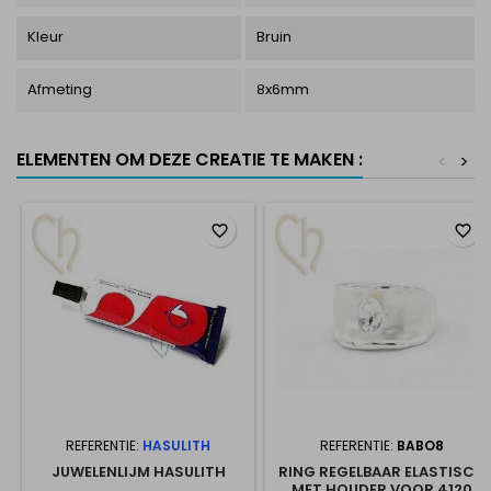
Kleur
Bruin
Afmeting
8x6mm
ELEMENTEN OM DEZE CREATIE TE MAKEN :
<
>
favorite_border
favorite_border
REFERENTIE:
HASULITH
REFERENTIE:
BABO8
JUWELENLIJM HASULITH
RING REGELBAAR ELASTISCH
MET HOUDER VOOR 4120