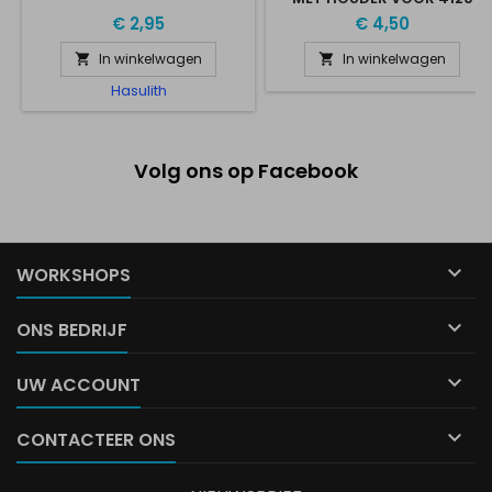
8*6MM
€ 2,95
€ 4,50
In winkelwagen
In winkelwagen


Hasulith
Volg ons op Facebook

WORKSHOPS

ONS BEDRIJF

UW ACCOUNT

CONTACTEER ONS