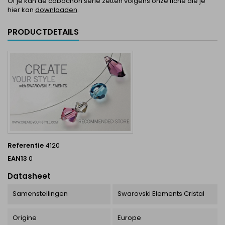
Of je kan de cabochon serie zetten volgens onze fiche die je
hier kan
downloaden
.
PRODUCTDETAILS
Referentie
4120
EAN13
0
Datasheet
Samenstellingen
Swarovski Elements Cristal
Origine
Europe