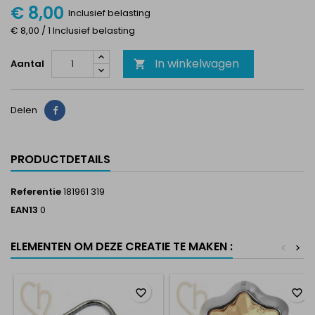
€ 8,00
Inclusief belasting
€ 8,00 / 1 Inclusief belasting
In winkelwagen
Aantal

Delen
Delen
PRODUCTDETAILS
Referentie
181961 319
EAN13
0
ELEMENTEN OM DEZE CREATIE TE MAKEN :
<
>
favorite_border
favorite_border