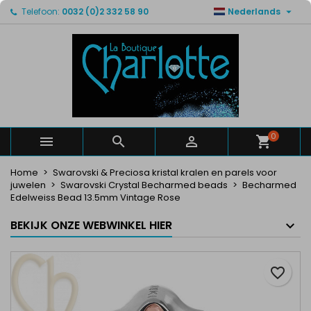

Telefoon:
0032 (0)2 332 58 90
Nederlands
×
×
×
Mijn verlanglijsten
Maak een verlanglijst
Inloggen
Maak een lijst
add_circle_outline
U moet ingelogd zijn om producten in uw verlanglijst
Verlanglijst naam
op te slaan.
Annuleren
Inloggen
Annuleren
Maak een verlanglijst
0



Home
Swarovski & Preciosa kristal kralen en parels voor
juwelen
Swarovski Crystal Becharmed beads
Becharmed
Edelweiss Bead 13.5mm Vintage Rose
BEKIJK ONZE WEBWINKEL HIER
favorite_border