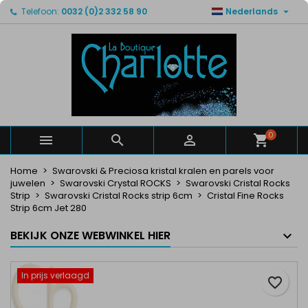

Telefoon:
0032 (0)2 332 58 90
Nederlands
×
×
×
Mijn verlanglijsten
Maak een verlanglijst
Inloggen
Maak een lijst
add_circle_outline
U moet ingelogd zijn om producten in uw verlanglijst
Verlanglijst naam
op te slaan.
Annuleren
Inloggen
Annuleren
Maak een verlanglijst
0



Home
Swarovski & Preciosa kristal kralen en parels voor
juwelen
Swarovski Crystal ROCKS
Swarovski Cristal Rocks
Strip
Swarovski Cristal Rocks strip 6cm
Cristal Fine Rocks
Strip 6cm Jet 280
BEKIJK ONZE WEBWINKEL HIER
In prijs verlaagd
favorite_border