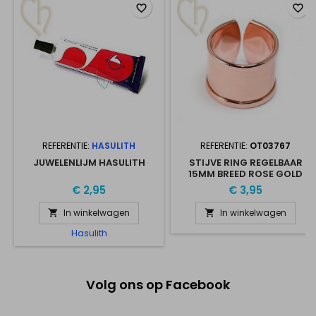
favorite_border
favorite_border
REFERENTIE:
HASULITH
REFERENTIE:
OT03767
JUWELENLIJM HASULITH
STIJVE RING REGELBAAR
15MM BREED ROSE GOLD
€ 2,95
€ 3,95
In winkelwagen
In winkelwagen


Hasulith
Volg ons op Facebook