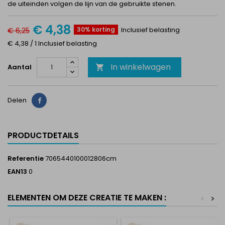
de uiteinden volgen de lijn van de gebruikte stenen.
€ 4,38
30% korting
Inclusief belasting
€ 6,25
€ 4,38 / 1 Inclusief belasting
In winkelwagen
Aantal

Delen
Delen
PRODUCTDETAILS
Referentie
7065440100012806cm
EAN13
0
ELEMENTEN OM DEZE CREATIE TE MAKEN :
<
>