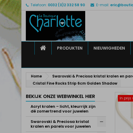
Telefoon:
0032 (0)2 332 58 90
E-mail:
eric@bouti
M
M
I
add_circle_outline
U 
Ve
HOME
PRODUKTEN
NIEUWIGHEDEN
Home
Swarovski & Preciosa kristal kralen en par
Cristal Fine Rocks Strip 6cm Golden Shadow
BEKIJK ONZE WEBWINKEL HIER
In prij
Acryl kralen – licht, kleurrijk zijn
dé zomertrend voor juwelen
Swarovski & Preciosa kristal
kralen en parels voor juwelen