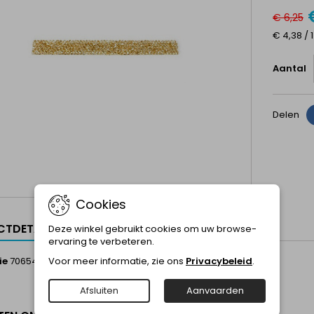
€ 6,25
€ 4,38 / 
Aantal
Delen
Cookies
TDETAILS
Deze winkel gebruikt cookies om uw browse-
ervaring te verbeteren.
ie
706544010001GSHA6cm
Voor meer informatie, zie ons
Privacybeleid
.
Afsluiten
Aanvaarden