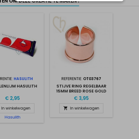
TEN OM DEZE CREATIE TE MAKEN :
RENTIE:
HASULITH
REFERENTIE:
OT03767
LENLIJM HASULITH
STIJVE RING REGELBAAR
15MM BREED ROSE GOLD
€ 2,95
€ 3,95
In winkelwagen
In winkelwagen

Hasulith