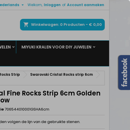

ederlands
Welkom,
Inloggen
of
Account aanmaken
×
×
×
ken
Winkelwagen
0
Producten -
€ 0,00
WELEN
MIYUKI KRALEN VOOR DIY JUWELEN
n
t
Rocks Strip
Swarovski Cristal Rocks strip 6cm
al Fine Rocks Strip 6cm Golden
dow
ie
706544010001GSHA6cm
den volgen de lijn van de gebruikte stenen.