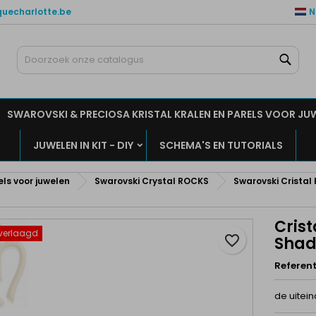
quecharlotte.be
N
ijn verlanglijsten
aak een verlanglijst
nloggen
Zoe
Maak een lijst
moet ingelogd zijn om producten in uw verlanglijst op te slaan.
rlanglijst naam
SWAROVSKI & PRECIOSA KRISTAL KRALEN EN PARELS VOOR JU
Annuleren
Inlogge
JUWELEN IN KIT - DIY
SCHEMA'S EN TUTORIALS
Annuleren
Maak een verlanglijs
els voor juwelen
Swarovski Crystal ROCKS
Swarovski Cristal 
Crist
s verlaagd
favorite_border
Sha
Referent
de uitein