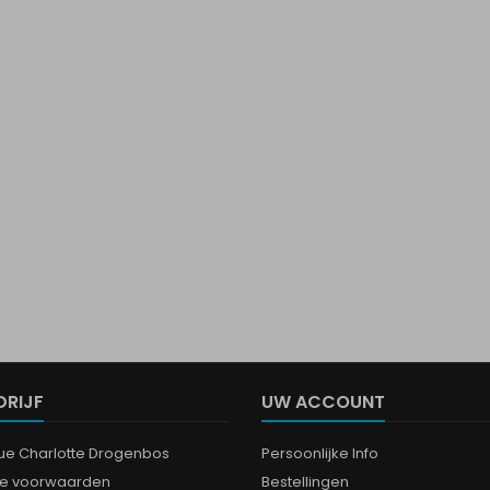
DRIJF
UW ACCOUNT
que Charlotte Drogenbos
Persoonlijke Info
e voorwaarden
Bestellingen