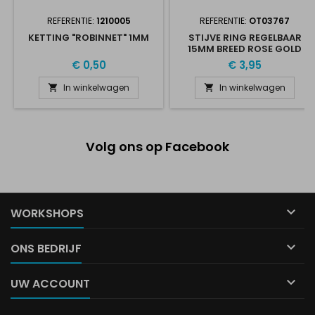
REFERENTIE:
1210005
REFERENTIE:
OT03767
KETTING "ROBINNET" 1MM
STIJVE RING REGELBAAR
15MM BREED ROSE GOLD
€ 0,50
€ 3,95
In winkelwagen
In winkelwagen


Volg ons op Facebook

WORKSHOPS

ONS BEDRIJF

UW ACCOUNT