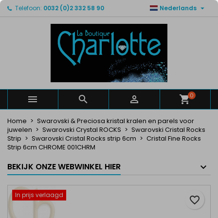

Telefoon:
0032 (0)2 332 58 90
Nederlands
×
×
×
Mijn verlanglijsten
Maak een verlanglijst
Inloggen
Maak een lijst
add_circle_outline
U moet ingelogd zijn om producten in uw verlanglijst
Verlanglijst naam
op te slaan.
Annuleren
Inloggen
Annuleren
Maak een verlanglijst
0



Home
Swarovski & Preciosa kristal kralen en parels voor
juwelen
Swarovski Crystal ROCKS
Swarovski Cristal Rocks
Strip
Swarovski Cristal Rocks strip 6cm
Cristal Fine Rocks
Strip 6cm CHROME 001CHRM
BEKIJK ONZE WEBWINKEL HIER
In prijs verlaagd
favorite_border