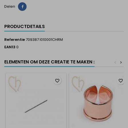
Delen
Delen
PRODUCTDETAILS
Referentie
709387 I010001CHRM
EAN13
0
ELEMENTEN OM DEZE CREATIE TE MAKEN :
<
>
favorite_border
favorite_border