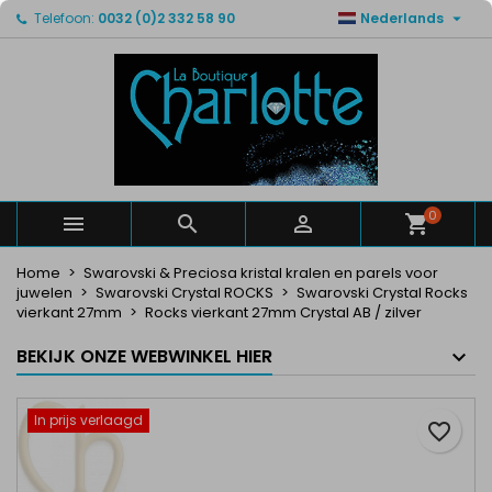

Telefoon:
0032 (0)2 332 58 90
Nederlands
×
×
×
Mijn verlanglijsten
Maak een verlanglijst
Inloggen
Maak een lijst
add_circle_outline
U moet ingelogd zijn om producten in uw verlanglijst
Verlanglijst naam
op te slaan.
Annuleren
Inloggen
Annuleren
Maak een verlanglijst
0



Home
Swarovski & Preciosa kristal kralen en parels voor
juwelen
Swarovski Crystal ROCKS
Swarovski Crystal Rocks
vierkant 27mm
Rocks vierkant 27mm Crystal AB / zilver
BEKIJK ONZE WEBWINKEL HIER
In prijs verlaagd
favorite_border