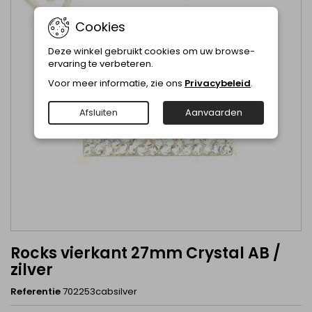
Cookies
Deze winkel gebruikt cookies om uw browse-
ervaring te verbeteren.
Voor meer informatie, zie ons
Privacybeleid
.
Afsluiten
Aanvaarden
Rocks vierkant 27mm Crystal AB /
zilver
Referentie
702253cabsilver