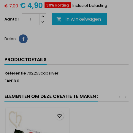
€ 4,90
30% korting
Inclusief belasting
€ 7,00
In winkelwagen
Aantal

Delen
Delen
PRODUCTDETAILS
Referentie
702253cabsilver
EAN13
0
ELEMENTEN OM DEZE CREATIE TE MAKEN :
<
>
favorite_border