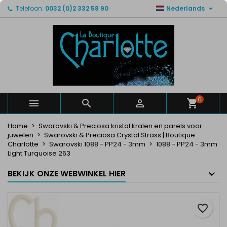

Telefoon:
0032 (0)2 332 58 90
Nederlands
×
×
×
Mijn verlanglijsten
Maak een verlanglijst
Inloggen
Maak een lijst
add_circle_outline
U moet ingelogd zijn om producten in uw verlanglijst
Verlanglijst naam
op te slaan.
Annuleren
Inloggen
Annuleren
Maak een verlanglijst
0



Home
Swarovski & Preciosa kristal kralen en parels voor
juwelen
Swarovski & Preciosa Crystal Strass | Boutique
Charlotte
Swarovski 1088 - PP24 - 3mm
1088 - PP24 - 3mm
Light Turquoise 263
BEKIJK ONZE WEBWINKEL HIER
favorite_border