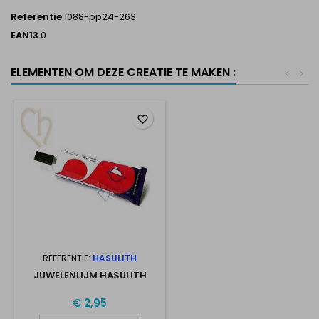
Referentie
1088-pp24-263
EAN13
0
ELEMENTEN OM DEZE CREATIE TE MAKEN :
<
>
favorite_border
REFERENTIE:
HASULITH
JUWELENLIJM HASULITH
€ 2,95