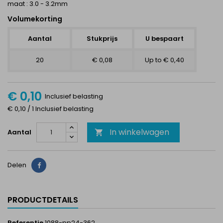
maat : 3.0 - 3.2mm
Volumekorting
Aantal
Stukprijs
U bespaart
20
€ 0,08
Up to € 0,40
€ 0,10
Inclusief belasting
€ 0,10 / 1 Inclusief belasting
In winkelwagen
Aantal

Delen
Delen
PRODUCTDETAILS
Referentie
1088-pp24-362