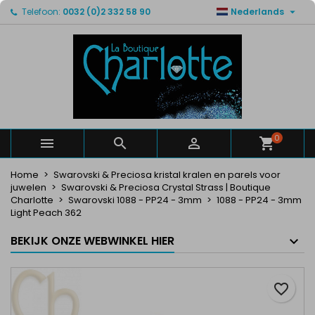

Telefoon:
0032 (0)2 332 58 90
Nederlands
×
×
×
Mijn verlanglijsten
Maak een verlanglijst
Inloggen
Maak een lijst
add_circle_outline
U moet ingelogd zijn om producten in uw verlanglijst
Verlanglijst naam
op te slaan.
Annuleren
Inloggen
Annuleren
Maak een verlanglijst
0



Home
Swarovski & Preciosa kristal kralen en parels voor
juwelen
Swarovski & Preciosa Crystal Strass | Boutique
Charlotte
Swarovski 1088 - PP24 - 3mm
1088 - PP24 - 3mm
Light Peach 362
BEKIJK ONZE WEBWINKEL HIER
favorite_border