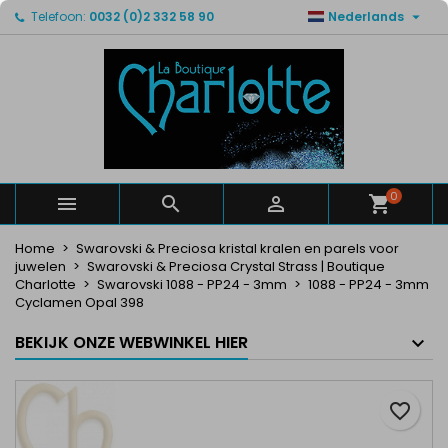

Telefoon:
0032 (0)2 332 58 90
Nederlands
×
×
×
Mijn verlanglijsten
Maak een verlanglijst
Inloggen
Maak een lijst
add_circle_outline
U moet ingelogd zijn om producten in uw verlanglijst
Verlanglijst naam
op te slaan.
Annuleren
Inloggen
Annuleren
Maak een verlanglijst
0



Home
Swarovski & Preciosa kristal kralen en parels voor
juwelen
Swarovski & Preciosa Crystal Strass | Boutique
Charlotte
Swarovski 1088 - PP24 - 3mm
1088 - PP24 - 3mm
Cyclamen Opal 398
BEKIJK ONZE WEBWINKEL HIER
favorite_border