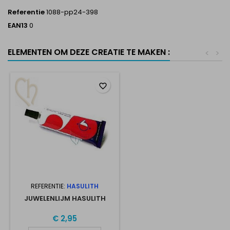
Referentie
1088-pp24-398
EAN13
0
ELEMENTEN OM DEZE CREATIE TE MAKEN :
<
>
favorite_border
REFERENTIE:
HASULITH
JUWELENLIJM HASULITH
€ 2,95