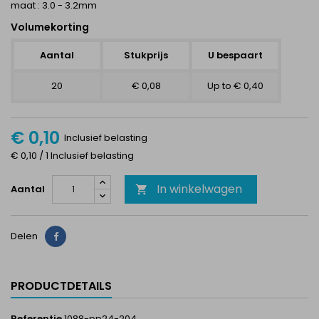
maat : 3.0 - 3.2mm
Volumekorting
Aantal
Stukprijs
U bespaart
20
€ 0,08
Up to € 0,40
€ 0,10
Inclusief belasting
€ 0,10 / 1 Inclusief belasting
In winkelwagen
Aantal

Delen
Delen
PRODUCTDETAILS
Referentie
1088-pp24-204