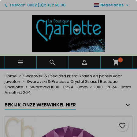

Telefoon:
0032 (0)2 332 58 90
Nederlands
×
×
×
Mijn verlanglijsten
Maak een verlanglijst
Inloggen
Maak een lijst
add_circle_outline
U moet ingelogd zijn om producten in uw verlanglijst
Verlanglijst naam
op te slaan.
Annuleren
Inloggen
Annuleren
Maak een verlanglijst
0



Home
Swarovski & Preciosa kristal kralen en parels voor
juwelen
Swarovski & Preciosa Crystal Strass | Boutique
Charlotte
Swarovski 1088 - PP24 - 3mm
1088 - PP24 - 3mm
Amethist 204
BEKIJK ONZE WEBWINKEL HIER
favorite_border