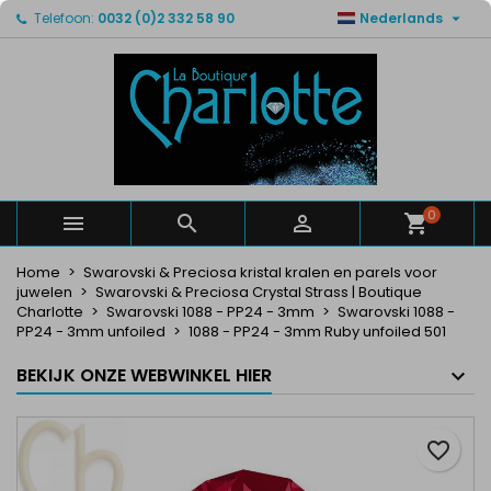

Telefoon:
0032 (0)2 332 58 90
Nederlands
×
×
×
Mijn verlanglijsten
Maak een verlanglijst
Inloggen
Maak een lijst
add_circle_outline
U moet ingelogd zijn om producten in uw verlanglijst
Verlanglijst naam
op te slaan.
Annuleren
Inloggen
Annuleren
Maak een verlanglijst
0



Home
Swarovski & Preciosa kristal kralen en parels voor
juwelen
Swarovski & Preciosa Crystal Strass | Boutique
Charlotte
Swarovski 1088 - PP24 - 3mm
Swarovski 1088 -
PP24 - 3mm unfoiled
1088 - PP24 - 3mm Ruby unfoiled 501
BEKIJK ONZE WEBWINKEL HIER
favorite_border