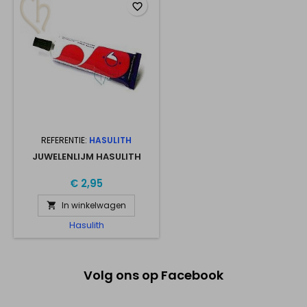
favorite_border
REFERENTIE:
HASULITH
JUWELENLIJM HASULITH
€ 2,95
In winkelwagen

Hasulith
Volg ons op Facebook