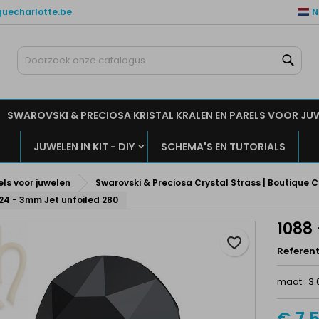
quecharlotte.be
N
ijn verlanglijsten
aak een verlanglijst
nloggen
Zoe
Maak een lijst
moet ingelogd zijn om producten in uw verlanglijst op te slaan.
rlanglijst naam
SWAROVSKI & PRECIOSA KRISTAL KRALEN EN PARELS VOOR JU
Annuleren
Inlogge
JUWELEN IN KIT - DIY
SCHEMA'S EN TUTORIALS
Annuleren
Maak een verlanglijs
els voor juwelen
Swarovski & Preciosa Crystal Strass | Boutique 
24 - 3mm Jet unfoiled 280
1088 
favorite_border
Referent
maat : 3
€ 7,