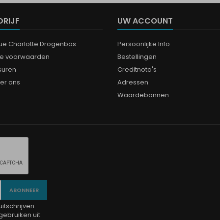
DRIJF
UW ACCOUNT
que Charlotte Drogenbos
Persoonlijke Info
e voorwaarden
Bestellingen
suren
Creditnota's
er ons
Adressen
Waardebonnen
tschrijven.
gebruiken uit