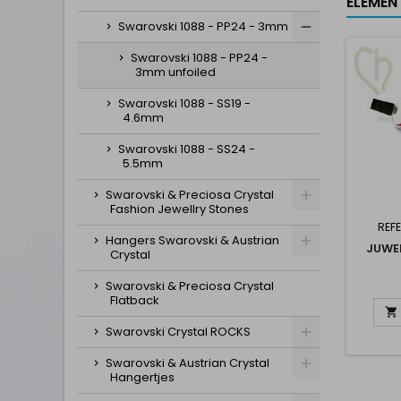
ELEMEN
Swarovski 1088 - PP24 - 3mm
Swarovski 1088 - PP24 -
3mm unfoiled
Swarovski 1088 - SS19 -
4.6mm
Swarovski 1088 - SS24 -
5.5mm
Swarovski & Preciosa Crystal
Fashion Jewellry Stones
REFE
Hangers Swarovski & Austrian
JUWE
Crystal
Swarovski & Preciosa Crystal
Flatback

Swarovski Crystal ROCKS
Swarovski & Austrian Crystal
Hangertjes