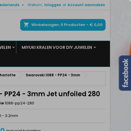

ederlands
Welkom,
Inloggen
of
Account aanmaken
×
×
×
ken
Winkelwagen
0
Producten -
€ 0,00
WELEN
MIYUKI KRALEN VOOR DIY JUWELEN
n
t
Charlotte
Swarovski 1088 - PP24 - 3mm
- PP24 - 3mm Jet unfoiled 280
ie
1088-pp24-280
.0 - 3.2mm
50
Inclusief belasting