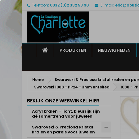
Telefoon:
0032 (0)2 332 58 90
E-mail:
eric@bouti
M
M
I
add_circle_outline
U 
Ve
HOME
PRODUKTEN
NIEUWIGHEDEN
Home
Swarovski & Preciosa kristal kralen en par
Swarovski 1088 - PP24 - 3mm unfoiled
1088 - PP
BEKIJK ONZE WEBWINKEL HIER
Acryl kralen – licht, kleurrijk zijn
dé zomertrend voor juwelen
Swarovski & Preciosa kristal
kralen en parels voor juwelen