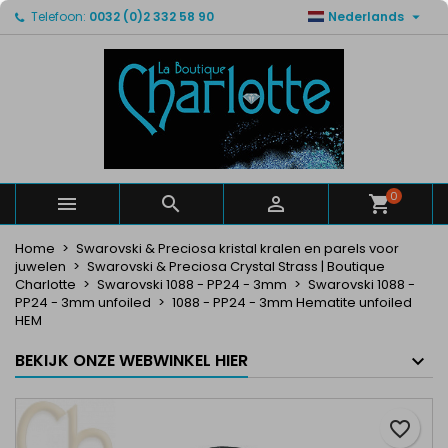

Telefoon:
0032 (0)2 332 58 90
Nederlands
×
×
×
Mijn verlanglijsten
Maak een verlanglijst
Inloggen
Maak een lijst
add_circle_outline
U moet ingelogd zijn om producten in uw verlanglijst
Verlanglijst naam
op te slaan.
Annuleren
Inloggen
Annuleren
Maak een verlanglijst
0



Home
Swarovski & Preciosa kristal kralen en parels voor
juwelen
Swarovski & Preciosa Crystal Strass | Boutique
Charlotte
Swarovski 1088 - PP24 - 3mm
Swarovski 1088 -
PP24 - 3mm unfoiled
1088 - PP24 - 3mm Hematite unfoiled
HEM
BEKIJK ONZE WEBWINKEL HIER
favorite_border