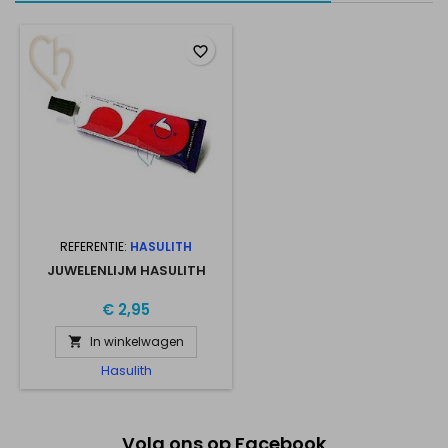
favorite_border
REFERENTIE:
HASULITH
JUWELENLIJM HASULITH
€ 2,95
In winkelwagen

Hasulith
Volg ons op Facebook