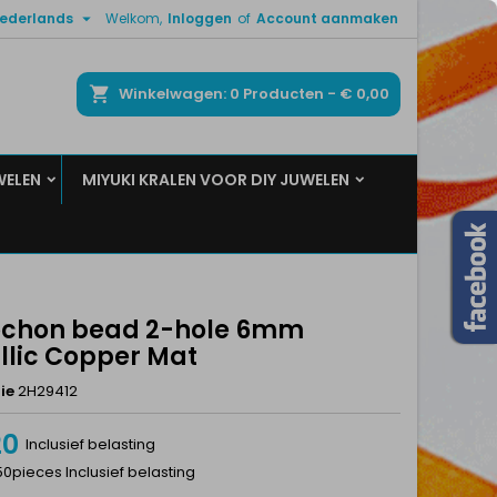

ederlands
Welkom,
Inloggen
of
Account aanmaken
×
×
×
ken
Winkelwagen
0
Producten -
€ 0,00
WELEN
MIYUKI KRALEN VOOR DIY JUWELEN
n
t
chon bead 2-hole 6mm
llic Copper Mat
ie
2H29412
20
Inclusief belasting
50pieces Inclusief belasting