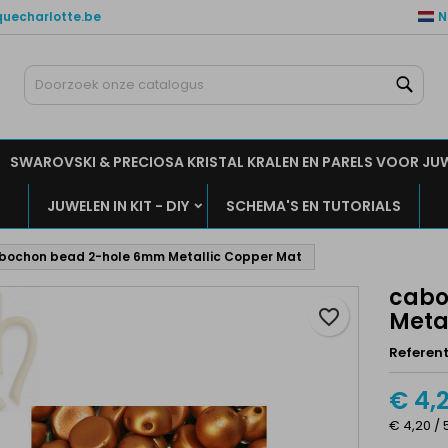
quecharlotte.be
N
ijn verlanglijsten
aak een verlanglijst
nloggen
Zoe
Maak een lijst
moet ingelogd zijn om producten in uw verlanglijst op te slaan.
rlanglijst naam
SWAROVSKI & PRECIOSA KRISTAL KRALEN EN PARELS VOOR JU
Annuleren
Inlogge
JUWELEN IN KIT - DIY
SCHEMA'S EN TUTORIALS
Annuleren
Maak een verlanglijs
bochon bead 2-hole 6mm Metallic Copper Mat
cabo
favorite_border
Meta
Referent
€ 4,
€ 4,20 / 