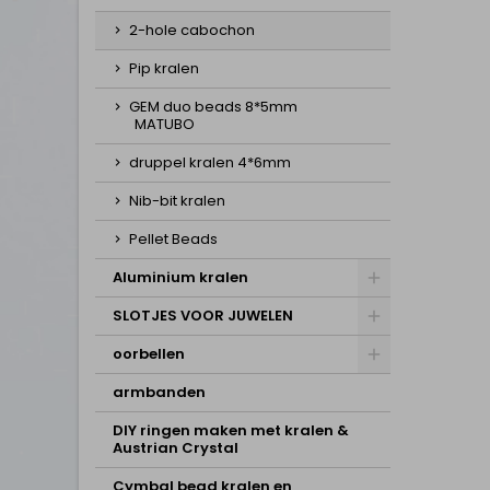
2-hole cabochon
Pip kralen
GEM duo beads 8*5mm
MATUBO
druppel kralen 4*6mm
Nib-bit kralen
Pellet Beads
Aluminium kralen
SLOTJES VOOR JUWELEN
oorbellen
armbanden
DIY ringen maken met kralen &
Austrian Crystal
Cymbal bead kralen en