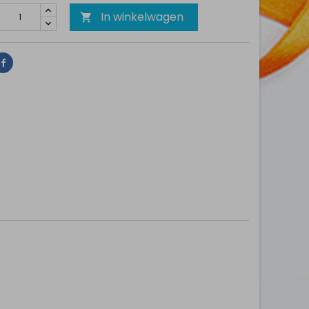
In winkelwagen

Delen