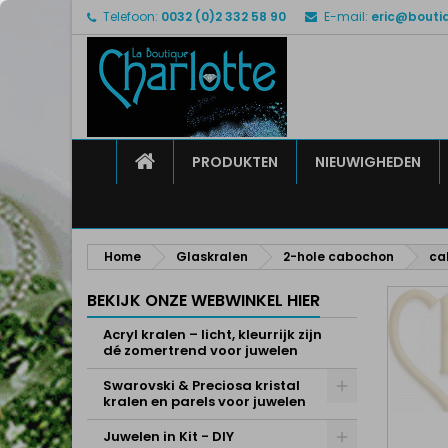
Telefoon:
0032 (0)2 332 58 90
E-mail:
eric@bouti
M
M
I
add_circle_outline
U 
Ve
HOME
PRODUKTEN
NIEUWIGHEDEN
Home
Glaskralen
2-hole cabochon
ca
BEKIJK ONZE WEBWINKEL HIER
Acryl kralen – licht, kleurrijk zijn
dé zomertrend voor juwelen
Swarovski & Preciosa kristal
kralen en parels voor juwelen
Juwelen in Kit - DIY