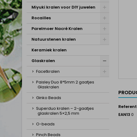
Miyuki kralen voor DIY juwelen
Rocailles
Parelmoer Nacré Kralen
Natuurstenen kralen
Keramiek kralen
Glaskralen
Facetkralen
Paisley Duo 8*5mm 2 gaatjes
Glaskralen
PRODUC
Ginko Beads
Referent
Superduo kralen – 2-gaatjes
glaskralen 5×2,5 mm
EAN13
0
O-beads
Pinch Beads