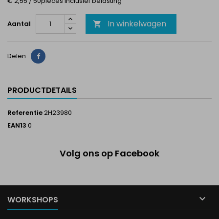
€ 2,55 / 50pieces Inclusief belasting
In winkelwagen
Aantal

Delen
Delen
PRODUCTDETAILS
Referentie
2H23980
EAN13
0
Volg ons op Facebook

WORKSHOPS