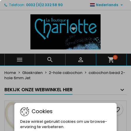

Telefoon:
0032 (0)2 332 58 90
Nederlands
×
×
×
Mijn verlanglijsten
Maak een verlanglijst
Inloggen
Maak een lijst
add_circle_outline
U moet ingelogd zijn om producten in uw verlanglijst
Verlanglijst naam
op te slaan.
Annuleren
Inloggen
Annuleren
Maak een verlanglijst
0



Home
Glaskralen
2-hole cabochon
cabochon bead 2-
hole 6mm Jet
BEKIJK ONZE WEBWINKEL HIER
favorite_border
Cookies
Deze winkel gebruikt cookies om uw browse-
ervaring te verbeteren.