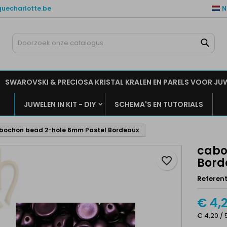
quecharlotte.be
N
ijn verlanglijsten
aak een verlanglijst
nloggen
Zoe
Maak een lijst
moet ingelogd zijn om producten in uw verlanglijst op te slaan.
rlanglijst naam
SWAROVSKI & PRECIOSA KRISTAL KRALEN EN PARELS VOOR JU
Annuleren
Inlogge
JUWELEN IN KIT - DIY
SCHEMA'S EN TUTORIALS
Annuleren
Maak een verlanglijs
bochon bead 2-hole 6mm Pastel Bordeaux
cabo
favorite_border
Bord
Referent
€ 4,
€ 4,20 / 