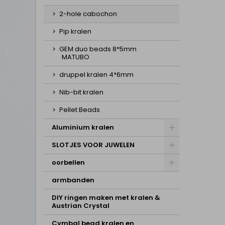
2-hole cabochon
Pip kralen
GEM duo beads 8*5mm
MATUBO
druppel kralen 4*6mm
Nib-bit kralen
Pellet Beads
Aluminium kralen
SLOTJES VOOR JUWELEN
oorbellen
armbanden
DIY ringen maken met kralen &
Austrian Crystal
Cymbal bead kralen en