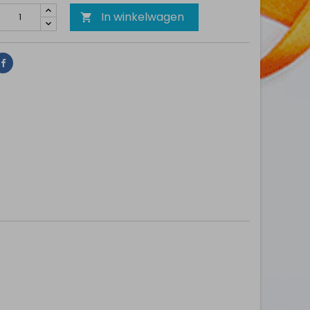
In winkelwagen

Delen