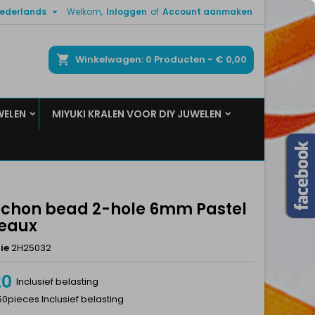

ederlands
Welkom,
Inloggen
of
Account aanmaken
×
×
×
ken
Winkelwagen
0
Producten -
€ 0,00
WELEN
MIYUKI KRALEN VOOR DIY JUWELEN
n
t
chon bead 2-hole 6mm Pastel
eaux
ie
2H25032
20
Inclusief belasting
50pieces Inclusief belasting