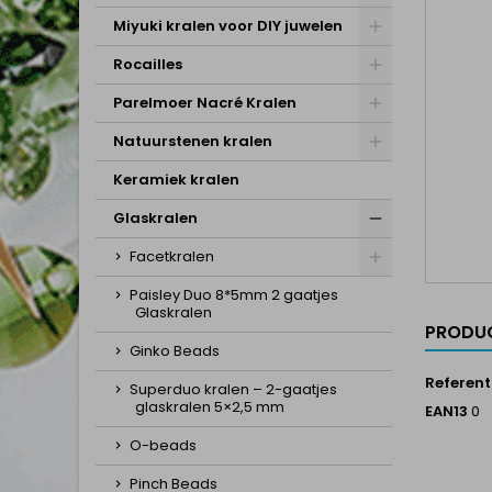
Miyuki kralen voor DIY juwelen
Rocailles
Parelmoer Nacré Kralen
Natuurstenen kralen
Keramiek kralen
Glaskralen
Facetkralen
Paisley Duo 8*5mm 2 gaatjes
Glaskralen
PRODUC
Ginko Beads
Referent
Superduo kralen – 2-gaatjes
glaskralen 5×2,5 mm
EAN13
0
O-beads
Pinch Beads