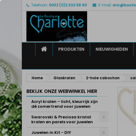
Telefoon:
0032 (0)2 332 58 90
E-mail:
eric@bouti
M
M
I
add_circle_outline
U 
Ve
HOME
PRODUKTEN
NIEUWIGHEDEN
Home
Glaskralen
2-hole cabochon
ca
BEKIJK ONZE WEBWINKEL HIER
Acryl kralen – licht, kleurrijk zijn
dé zomertrend voor juwelen
Swarovski & Preciosa kristal
kralen en parels voor juwelen
Juwelen in Kit - DIY