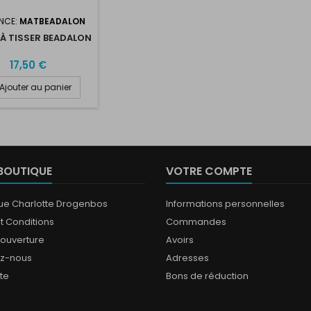
NCE:
MATBEADALON
 À TISSER BEADALON
17,50 €
Ajouter au panier
BOUTIQUE
VOTRE COMPTE
que Charlotte Drogenbos
Informations personnelles
t Conditions
Commandes
'ouverture
Avoirs
ez-nous
Adresses
ite
Bons de réduction