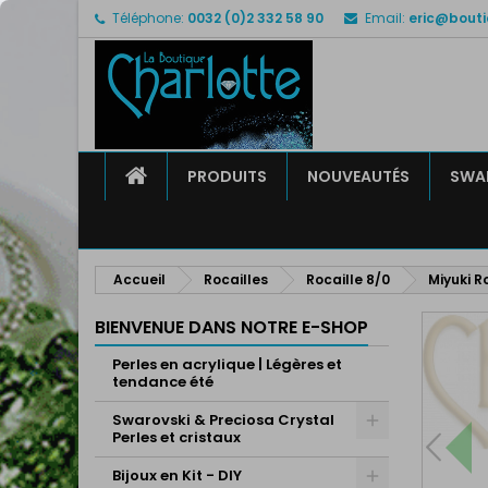
Téléphone:
0032 (0)2 332 58 90
Email:
eric@bouti
M
C
C
add_circle_outline
Vo
No
d'e
ACCUEIL
PRODUITS
NOUVEAUTÉS
SWAR
Accueil
Rocailles
Rocaille 8/0
Miyuki R
BIENVENUE DANS NOTRE E-SHOP
Perles en acrylique | Légères et
tendance été
Swarovski & Preciosa Crystal
Perles et cristaux
Bijoux en Kit - DIY