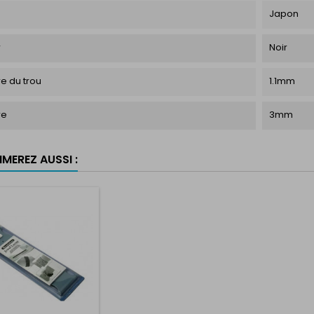
Japon
r
Noir
e du trou
1.1mm
re
3mm
MEREZ AUSSI :