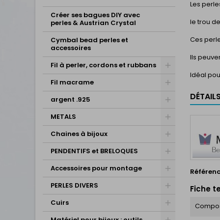
Les perl
Créer ses bagues DIY avec
le trou d
perles & Austrian Crystal
Ces perle
Cymbal bead perles et
accessoires
Ils peuve
Fil à perler, cordons et rubbans
Idéal pou
Fil macrame
DÉTAIL
argent .925
METALS
Chaines à bijoux
PENDENTIFS et BRELOQUES
Accessoires pour montage
Référen
PERLES DIVERS
Fiche t
Cuirs
Compos
Matériel pour bijoux : outils,