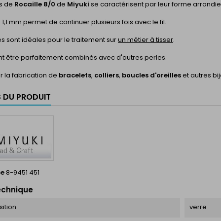
es de
Rocaille 8/0
de
Miyuki
se caractérisent par leur forme arrondie 
e 1,1 mm permet de continuer plusieurs fois avec le fil.
s sont idéales pour le traitement sur
un métier à tisser
.
nt être parfaitement combinés avec d'autres perles.
r la fabrication de
bracelets
,
colliers
,
boucles d'oreilles
et autres bi
S DU PRODUIT
ce
8-9451 451
echnique
ition
verre