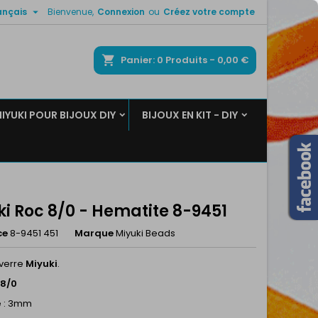

ançais
Bienvenue,
Connexion
ou
Créez votre compte
×
×
×
ercher
Panier
0
Produits -
0,00 €
MIYUKI POUR BIJOUX DIY
BIJOUX EN KIT - DIY
n
s
ki Roc 8/0 - Hematite 8-9451
ce
8-9451 451
Marque
Miyuki Beads
 verre
Miyuki
.
 8/0
e : 3mm