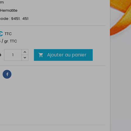
1mm
: Hematite
ode : 9451. 451
€
TTC
5 / gr. TTC
Ajouter au panier
é

Partager