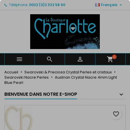

Téléphone:
0032 (0)2 332 58 90
Français
×
×
×
Mes listes de favorits
Créer une liste d'envies
Connexion
Créer un liste
add_circle_outline
Vous devez être connecté pour ajouter des produits
Nom de la liste d'envies
à votre liste d'envies.
Annuler
Connexion
Annuler
Créer une liste d'envies
0



Accueil
Swarovski & Preciosa Crystal Perles et cristaux
Swarovski Nacre Perles
Austrian Crystal Nacre 4mm Light
Blue Pearl
BIENVENUE DANS NOTRE E-SHOP
favorite_border