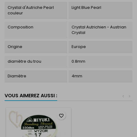
Crystal d'Autriche Pearl
Light Blue Pearl
couleur
Composition
Crystal Autrichien - Austrian
Crystal
Origine
Europe
diamètre du trou
0.8mm
Diamètre
4mm
VOUS AIMEREZ AUSSI :
<
>
favorite_border