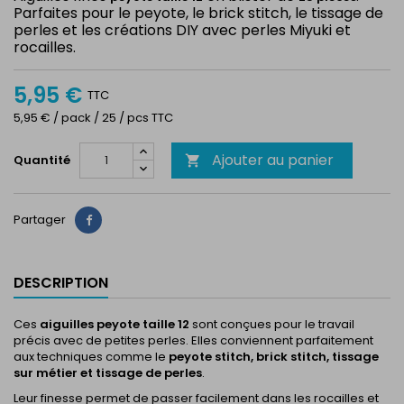
Parfaites pour le peyote, le brick stitch, le tissage de
perles et les créations DIY avec perles Miyuki et
rocailles.
5,95 €
TTC
5,95 € / pack / 25 / pcs TTC
Ajouter au panier
Quantité

Partager
Partager
DESCRIPTION
Ces
aiguilles peyote taille 12
sont conçues pour le travail
précis avec de petites perles. Elles conviennent parfaitement
aux techniques comme le
peyote stitch, brick stitch, tissage
sur métier et tissage de perles
.
Leur finesse permet de passer facilement dans les rocailles et