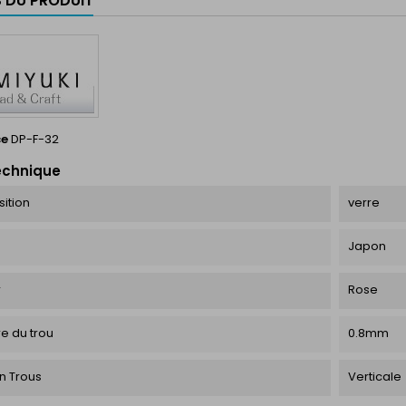
S DU PRODUIT
ce
DP-F-32
echnique
ition
verre
Japon
r
Rose
e du trou
0.8mm
on Trous
Verticale