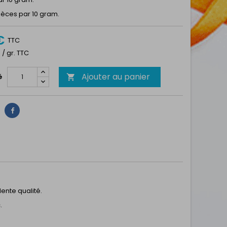
ièces par 10 gram.
€
TTC
0 / gr. TTC
Ajouter au panier
é

Partager
ente qualité.
.