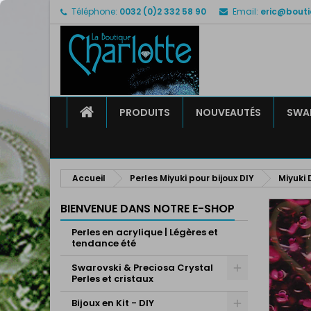
Téléphone:
0032 (0)2 332 58 90
Email:
eric@bouti
M
C
C
add_circle_outline
Vo
No
d'e
ACCUEIL
PRODUITS
NOUVEAUTÉS
SWAR
Accueil
Perles Miyuki pour bijoux DIY
Miyuki
BIENVENUE DANS NOTRE E-SHOP
Perles en acrylique | Légères et
tendance été
Swarovski & Preciosa Crystal
Perles et cristaux
Bijoux en Kit - DIY