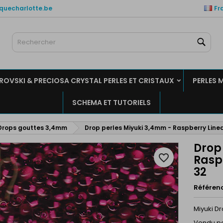
quecharlotte.be
Fr
es listes de favorits
réer une liste d'envies
onnexion
Rech
Créer un liste
us devez être connecté pour ajouter des produits à votre liste
m de la liste d'envies
nvies.
OVSKI & PRECIOSA CRYSTAL PERLES ET CRISTAUX
PERLES 
Annuler
Connexio
SCHEMA ET TUTORIELS
Annuler
Créer une liste d'envie
 Drops gouttes 3,4mm
Drop perles Miyuki 3,4mm - Raspberry Lin
Drop
favorite_border
Rasp
32
Référen
Miyuki D
Vendu pa