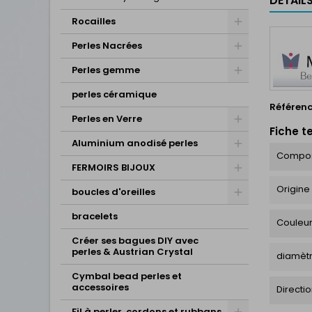
DÉTAIL
Rocailles
Perles Nacrées
Perles gemme
perles céramique
Référen
Perles en Verre
Fiche t
Aluminium anodisé perles
Compos
FERMOIRS BIJOUX
Origine
boucles d'oreilles
bracelets
Couleu
Créer ses bagues DIY avec
perles & Austrian Crystal
diamètr
Cymbal bead perles et
accessoires
Directi
Fil à perler, cordons et rubbans