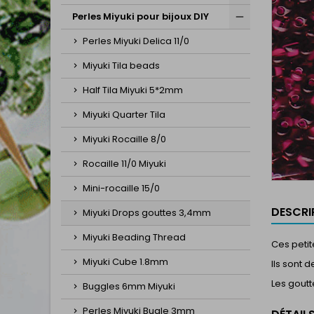
Perles Miyuki pour bijoux DIY
Perles Miyuki Delica 11/0
Miyuki Tila beads
Half Tila Miyuki 5*2mm
Miyuki Quarter Tila
Miyuki Rocaille 8/0
Rocaille 11/0 Miyuki
Mini-rocaille 15/0
DESCRI
Miyuki Drops gouttes 3,4mm
Miyuki Beading Thread
Ces peti
Miyuki Cube 1.8mm
Ils sont 
Les goutt
Buggles 6mm Miyuki
Perles Miyuki Bugle 3mm