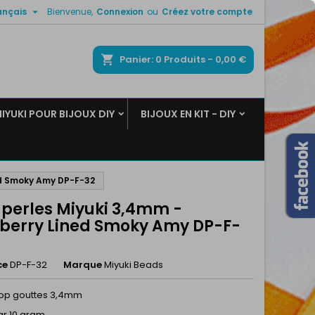

ançais
Bienvenue,
Connexion
ou
Créez votre compte
×
×
×
ercher
Panier
0
Produits -
0,00 €
MIYUKI POUR BIJOUX DIY
BIJOUX EN KIT - DIY
n
s
ed Smoky Amy DP-F-32
 perles Miyuki 3,4mm -
berry Lined Smoky Amy DP-F-
ce
DP-F-32
Marque
Miyuki Beads
rop gouttes 3,4mm
r 10 gram.