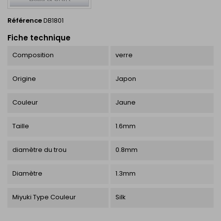
Référence
DB1801
Fiche technique
Composition
verre
Origine
Japon
Couleur
Jaune
Taille
1.6mm
diamètre du trou
0.8mm
Diamètre
1.3mm
Miyuki Type Couleur
Silk