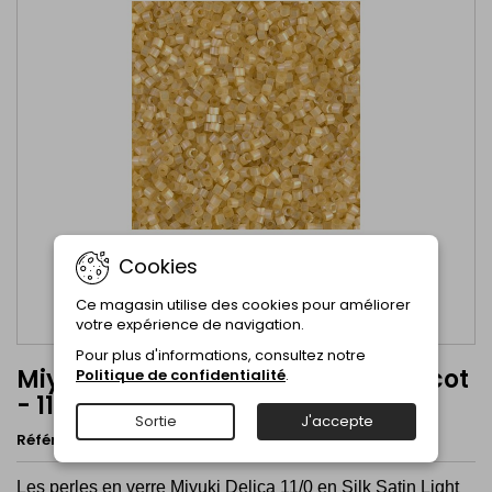
Cookies
Ce magasin utilise des cookies pour améliorer
votre expérience de navigation.
Pour plus d'informations, consultez notre
Miyuki Delica Silk Satin Light Apricot
Politique de confidentialité
.
- 11/0 - DB1801
Sortie
J'accepte
Référence
DB1801
Marque
Miyuki Beads
Les perles en verre Miyuki Delica 11/0 en
Silk Satin Light