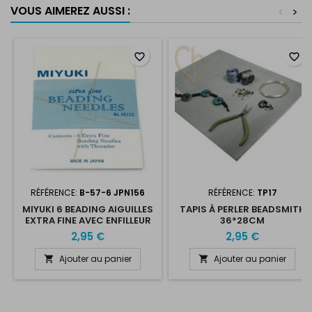
VOUS AIMEREZ AUSSI :
<
>
favorite_border
favorite_border
RÉFÉRENCE:
B-57-6 JPN156
RÉFÉRENCE:
TP17
MIYUKI 6 BEADING AIGUILLES
TAPIS À PERLER BEADSMITH
EXTRA FINE AVEC ENFILLEUR
36*28CM
2,95 €
2,95 €
Ajouter au panier
Ajouter au panier

