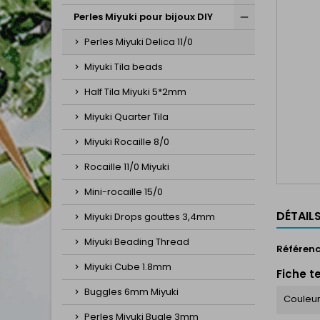
Perles Miyuki pour bijoux DIY
Perles Miyuki Delica 11/0
Miyuki Tila beads
Half Tila Miyuki 5*2mm
Miyuki Quarter Tila
Miyuki Rocaille 8/0
Rocaille 11/0 Miyuki
Mini-rocaille 15/0
DÉTAIL
Miyuki Drops gouttes 3,4mm
Miyuki Beading Thread
Référen
Miyuki Cube 1.8mm
Fiche t
Buggles 6mm Miyuki
Couleu
Perles Miyuki Bugle 3mm