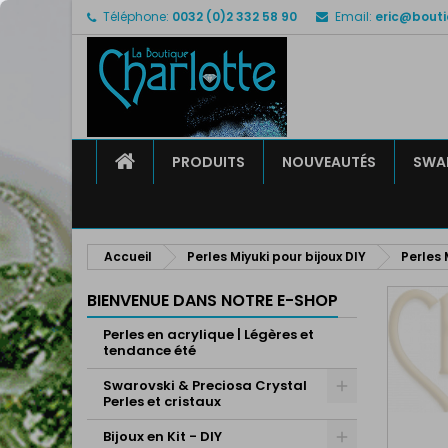
Téléphone:
0032 (0)2 332 58 90
Email:
eric@bouti
M
C
C
add_circle_outline
Vo
No
d'e
ACCUEIL
PRODUITS
NOUVEAUTÉS
SWAR
Accueil
Perles Miyuki pour bijoux DIY
Perles 
BIENVENUE DANS NOTRE E-SHOP
Perles en acrylique | Légères et
tendance été
Swarovski & Preciosa Crystal
Perles et cristaux
Bijoux en Kit - DIY