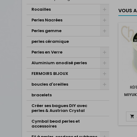
Rocailles
VOUS AI
Perles Nacrées
Perles gemme
perles céramique
Perles en Verre
Aluminium anodisé perles
FERMOIRS BIJOUX
boucles d'oreilles
RÉF
MIYUK
bracelets
Créer ses bagues DIY avec
perles & Austrian Crystal

Cymbal bead perles et
accessoires
Fil à perler, cordons et rubbans