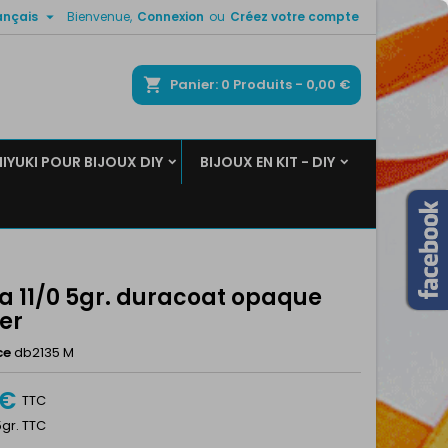

ançais
Bienvenue,
Connexion
ou
Créez votre compte
×
×
×
ercher
Panier
0
Produits -
0,00 €
MIYUKI POUR BIJOUX DIY
BIJOUX EN KIT - DIY
n
s
ca 11/0 5gr. duracoat opaque
er
ce
db2135 M
 €
TTC
5gr. TTC