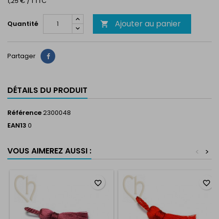
1,25 € / 1 TTC
Ajouter au panier
Quantité

Partager
Partager
DÉTAILS DU PRODUIT
Référence
2300048
EAN13
0
VOUS AIMEREZ AUSSI :
<
>
favorite_border
favorite_border