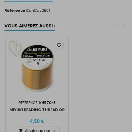
Référence
CanCov2501
VOUS AIMEREZ AUSSI :
<
>
favorite_border
RÉFÉRENCE:
K4570-5
MIYUKI BEADING THREAD OR
4,50 €
Ajouter au panier
