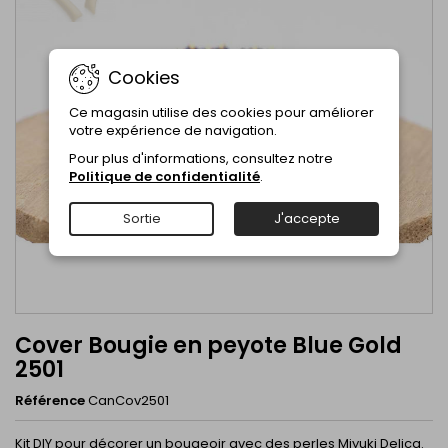
Cookies
Ce magasin utilise des cookies pour améliorer
votre expérience de navigation.
Pour plus d'informations, consultez notre
Politique de confidentialité
.
Sortie
J'accepte
Cover Bougie en peyote Blue Gold
2501
Référence
CanCov2501
Kit DIY pour décorer un bougeoir avec des perles Miyuki Delica.