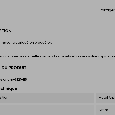
Partager
PTION
rms
sont fabriqué en plaqué or.
ez nos
boucles d'oreilles
ou nos
bracelets
et laissez votre inspiration
S DU PRODUIT
ce
enam-S121-115
echnique
ition
Metal Ant
17mm