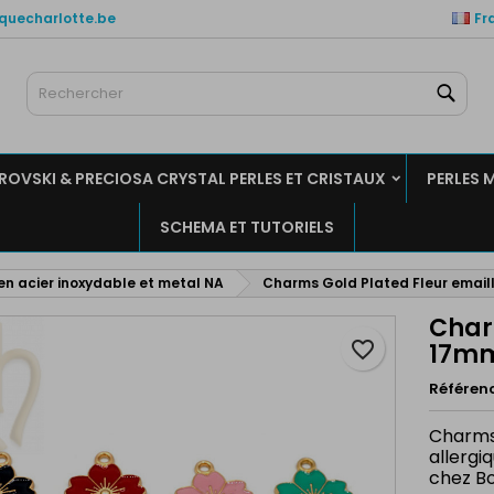
quecharlotte.be
Fr
es listes de favorits
réer une liste d'envies
onnexion
Rech
Créer un liste
us devez être connecté pour ajouter des produits à votre liste
m de la liste d'envies
nvies.
OVSKI & PRECIOSA CRYSTAL PERLES ET CRISTAUX
PERLES 
Annuler
Connexio
SCHEMA ET TUTORIELS
Annuler
Créer une liste d'envie
n acier inoxydable et metal NA
Charms Gold Plated Fleur email
Char
favorite_border
17m
Référen
Charms 
allergi
chez Bo