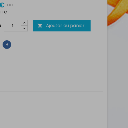
 €
TTC
1 TTC
Ajouter au panier
é

Partager