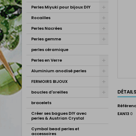
Perles Miyuki pour bijoux DIY
Rocailles
Perles Nacrées
Perles gemme
perles céramique
Perles en Verre
Aluminium anodisé perles
FERMOIRS BIJOUX
DÉTAIL
boucles d'oreilles
bracelets
Référen
Créer ses bagues DIY avec
EAN13
0
perles & Austrian Crystal
Cymbal bead perles et
accessoires