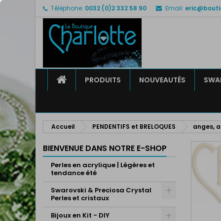
Téléphone:
0032 (0)2 332 58 90
Email:
eric@bouti
M
C
C
add_circle_outline
Vo
No
d'e
ACCUEIL
PRODUITS
NOUVEAUTÉS
SWAR
Accueil
PENDENTIFS et BRELOQUES
anges, ai
BIENVENUE DANS NOTRE E-SHOP
Perles en acrylique | Légères et
tendance été
Swarovski & Preciosa Crystal
Perles et cristaux
Bijoux en Kit - DIY