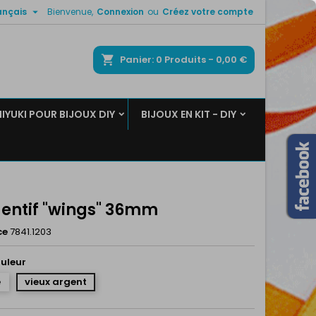

ançais
Bienvenue,
Connexion
ou
Créez votre compte
×
×
×
ercher
Panier
0
Produits -
0,00 €
MIYUKI POUR BIJOUX DIY
BIJOUX EN KIT - DIY
n
s
entif "wings" 36mm
ce
7841.1203
ouleur
e
vieux argent